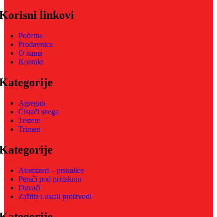
Korisni linkovi
Početna
Prodavnica
O nama
Kontakt
Kategorije
Agregati
Čistači snega
Testere
Trimeri
Kategorije
Atomizeri – prskalice
Perači pod pritiskom
Duvači
Zaštita i ostali proizvodi
Kategorije