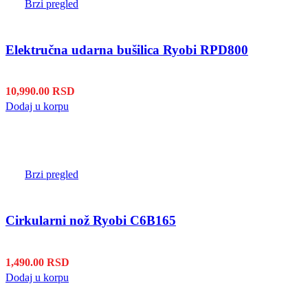
Brzi pregled
Elektručna udarna bušilica Ryobi RPD800
10,990.00
RSD
Dodaj u korpu
Brzi pregled
Cirkularni nož Ryobi C6B165
1,490.00
RSD
Dodaj u korpu