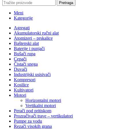
Pretraga
Meni
Kategorije
Agregati
Akumulatorski ručni alat
Atomizeri – prskalice
Baštenski alat
Baterije i punjači
Bušači rupa
Cepači
Čistači snega
Duvači
Industrijski usisivači
Kompresori
Kosilice
Kultivatori
Motori
Horizontalni motori
Vertikalni motori
Perači pod pritiskom
Prozračivači trave – vertikulatori
Pumpe za vodu
Rezači visokih grana