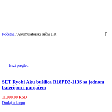
Početna
/
Akumulatorski ručni alat
Brzi pregled
SET Ryobi Aku bušilica R18PD2-113S sa jednom
baterijom i punjačem
11,990.00
RSD
Dodaj u korpu