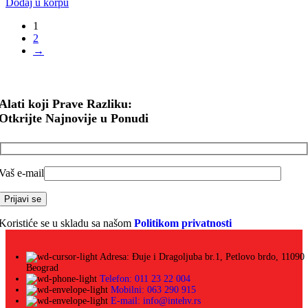
Dodaj u korpu
1
2
→
Alati koji Prave Razliku:
Otkrijte Najnovije u Ponudi
Vaš e-mail
Koristiće se u skladu sa našom
Politikom privatnosti
Adresa: Đuje i Dragoljuba br.1, Petlovo brdo, 11090
Beograd
Telefon: 011 23 22 004
Mobilni: 063 290 915
E-mail: info@intehv.rs