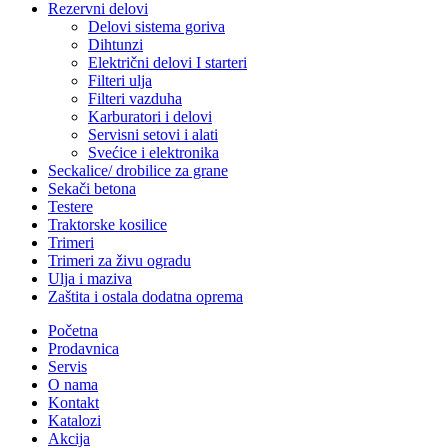
Rezervni delovi
Delovi sistema goriva
Dihtunzi
Električni delovi I starteri
Filteri ulja
Filteri vazduha
Karburatori i delovi
Servisni setovi i alati
Svećice i elektronika
Seckalice/ drobilice za grane
Sekači betona
Testere
Traktorske kosilice
Trimeri
Trimeri za živu ogradu
Ulja i maziva
Zaštita i ostala dodatna oprema
Početna
Prodavnica
Servis
O nama
Kontakt
Katalozi
Akcija