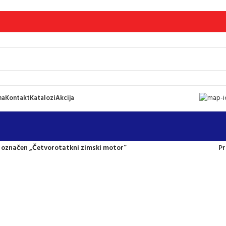
ma
Kontakt
Katalozi
Akcija
 označen „Četvorotatkni zimski motor“
Pr