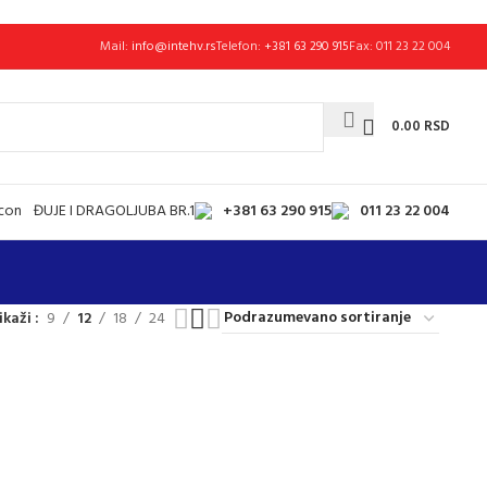
Mail:
info@intehv.rs
Telefon:
+381 63 290 915
Fax: 011 23 22 004
0.00
RSD
+381 63 290 915
011 23 22 004
ĐUJE I DRAGOLJUBA BR.1
ikaži
9
12
18
24