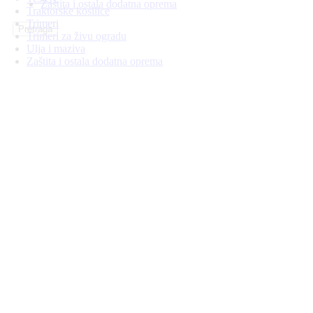
Zaštita i ostala dodatna oprema
Traktorske kosilice
Trimeri
Pretraga
Trimeri za živu ogradu
Ulja i maziva
Zaštita i ostala dodatna oprema