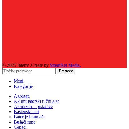
© 2025 Intehv .Create by
SmartNet Media.
Pretraga
Meni
Kategorije
Agregati
Akumulatorski ručni alat
Atomizeri – prskalice
Baštenski alat
Baterije i punjači
Bušači rupa
Cepači