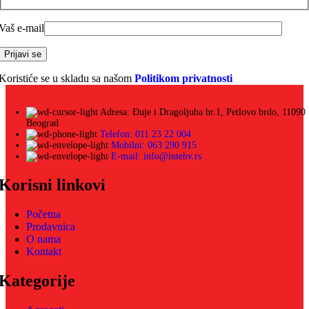
Vaš e-mail
Koristiće se u skladu sa našom
Politikom privatnosti
Adresa: Đuje i Dragoljuba br.1, Petlovo brdo, 11090
Beograd
Telefon: 011 23 22 004
Mobilni: 063 290 915
E-mail: info@intehv.rs
Korisni linkovi
Početna
Prodavnica
O nama
Kontakt
Kategorije