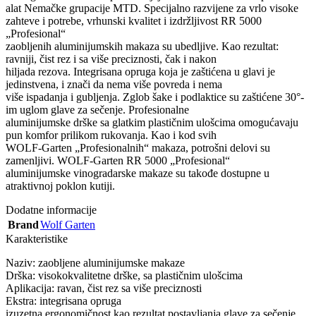
alat Nemačke grupacije MTD. Specijalno razvijene za vrlo visoke
zahteve i potrebe, vrhunski kvalitet i izdržljivost RR 5000
„Profesional“
zaobljenih aluminijumskih makaza su ubedljive. Kao rezultat:
ravniji, čist rez i sa više preciznosti, čak i nakon
hiljada rezova. Integrisana opruga koja je zaštićena u glavi je
jedinstvena, i znači da nema više povreda i nema
više ispadanja i gubljenja. Zglob šake i podlaktice su zaštićene 30°-
im uglom glave za sečenje. Profesionalne
aluminijumske drške sa glatkim plastičnim ulošcima omogućavaju
pun komfor prilikom rukovanja. Kao i kod svih
WOLF-Garten „Profesionalnih“ makaza, potrošni delovi su
zamenljivi. WOLF-Garten RR 5000 „Profesional“
aluminijumske vinogradarske makaze su takođe dostupne u
atraktivnoj poklon kutiji.
Dodatne informacije
Brand
Wolf Garten
Karakteristike
Naziv: zaobljene aluminijumske makaze
Drška: visokokvalitetne drške, sa plastičnim ulošcima
Aplikacija: ravan, čist rez sa više preciznosti
Ekstra: integrisana opruga
izuzetna ergonomičnost kao rezultat postavljanja glave za sečenje