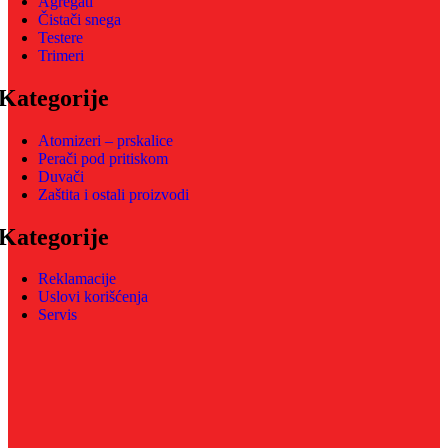
Agregati
Čistači snega
Testere
Trimeri
Kategorije
Atomizeri – prskalice
Perači pod pritiskom
Duvači
Zaštita i ostali proizvodi
Kategorije
Reklamacije
Uslovi korišćenja
Servis