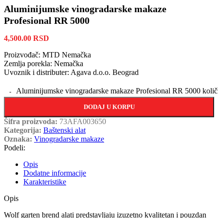
Aluminijumske vinogradarske makaze
Profesional RR 5000
4,500.00
RSD
Proizvođač: MTD Nemačka
Zemlja porekla: Nemačka
Uvoznik i distributer: Agava d.o.o. Beograd
Aluminijumske vinogradarske makaze Profesional RR 5000 količ
DODAJ U KORPU
Šifra proizvoda:
73AFA003650
Kategorija:
Baštenski alat
Oznaka:
Vinogradarske makaze
Podeli:
Opis
Dodatne informacije
Karakteristike
Opis
Wolf garten brend alati predstavljaju izuzetno kvalitetan i pouzdan