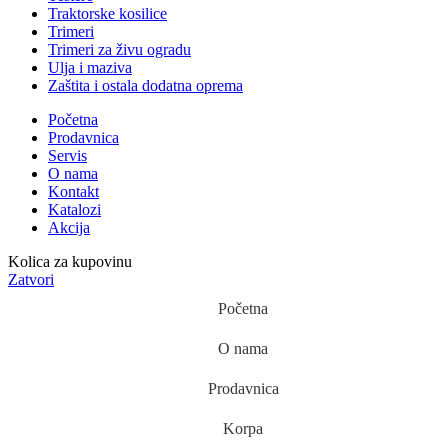
Traktorske kosilice
Trimeri
Trimeri za živu ogradu
Ulja i maziva
Zaštita i ostala dodatna oprema
Početna
Prodavnica
Servis
O nama
Kontakt
Katalozi
Akcija
Kolica za kupovinu
Zatvori
Početna
O nama
Prodavnica
Korpa