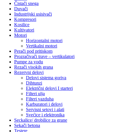
Čistači snega
Duvači
Industrijski usisivači
Kompresori
Kosilice
Kultivatori
Motori
Horizontalni motori
Vertikalni motori
Perači pod pritiskom
Prozračivači trave – vertikulatori
Pumpe za vodu
Rezači visokih grana
Rezervni delovi
Delovi sistema goriva
Dihtunzi
Električni delovi I starteri
Filteri ulja
Filteri vazduha
Karburatori i delovi
Servisni setovi i alati
Svećice i elektronika
Seckalice/ drobilice za grane
Sekači betona
Testere