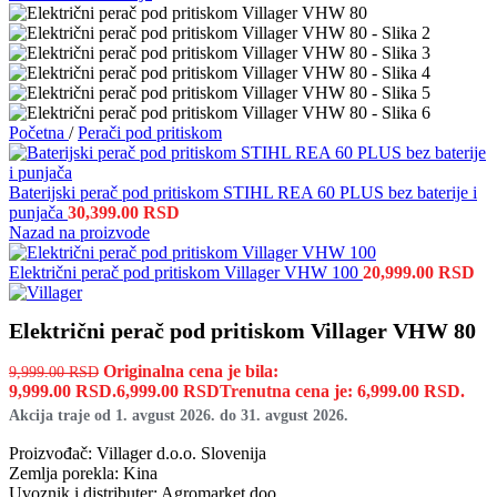
Početna
/
Perači pod pritiskom
Baterijski perač pod pritiskom STIHL REA 60 PLUS bez baterije i
punjača
30,399.00
RSD
Nazad na proizvode
Električni perač pod pritiskom Villager VHW 100
20,999.00
RSD
Električni perač pod pritiskom Villager VHW 80
Originalna cena je bila:
9,999.00
RSD
9,999.00 RSD.
6,999.00
RSD
Trenutna cena je: 6,999.00 RSD.
Akcija traje od 1. avgust 2026. do 31. avgust 2026.
Proizvođač: Villager d.o.o. Slovenija
Zemlja porekla: Kina
Uvoznik i distributer: Agromarket doo