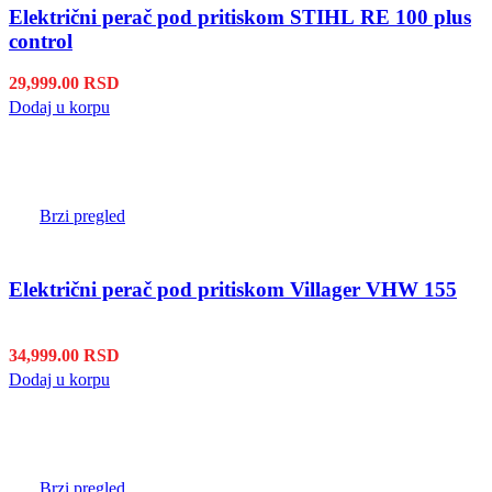
Električni perač pod pritiskom STIHL RE 100 plus
control
29,999.00
RSD
Dodaj u korpu
Brzi pregled
Električni perač pod pritiskom Villager VHW 155
34,999.00
RSD
Dodaj u korpu
Brzi pregled