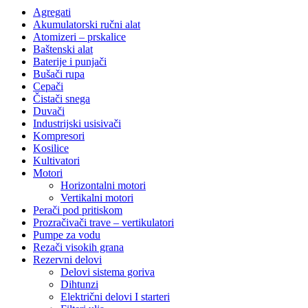
Agregati
Akumulatorski ručni alat
Atomizeri – prskalice
Baštenski alat
Baterije i punjači
Bušači rupa
Cepači
Čistači snega
Duvači
Industrijski usisivači
Kompresori
Kosilice
Kultivatori
Motori
Horizontalni motori
Vertikalni motori
Perači pod pritiskom
Prozračivači trave – vertikulatori
Pumpe za vodu
Rezači visokih grana
Rezervni delovi
Delovi sistema goriva
Dihtunzi
Električni delovi I starteri