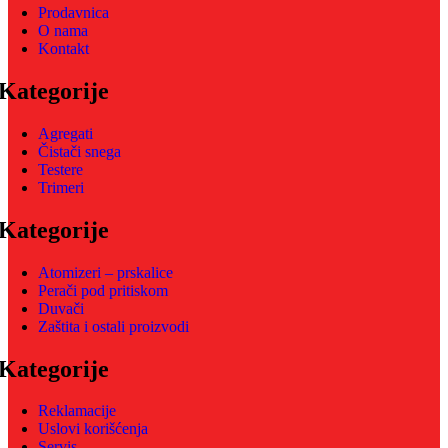
Prodavnica
O nama
Kontakt
Kategorije
Agregati
Čistači snega
Testere
Trimeri
Kategorije
Atomizeri – prskalice
Perači pod pritiskom
Duvači
Zaštita i ostali proizvodi
Kategorije
Reklamacije
Uslovi korišćenja
Servis