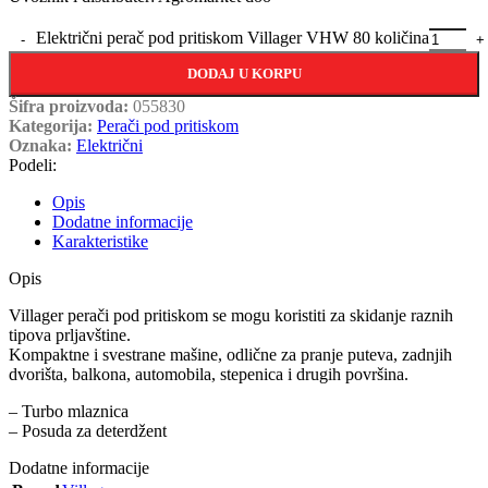
Električni perač pod pritiskom Villager VHW 80 količina
DODAJ U KORPU
Šifra proizvoda:
055830
Kategorija:
Perači pod pritiskom
Oznaka:
Električni
Podeli:
Opis
Dodatne informacije
Karakteristike
Opis
Villager perači pod pritiskom se mogu koristiti za skidanje raznih
tipova prljavštine.
Kompaktne i svestrane mašine, odlične za pranje puteva, zadnjih
dvorišta, balkona, automobila, stepenica i drugih površina.
– Turbo mlaznica
– Posuda za deterdžent
Dodatne informacije