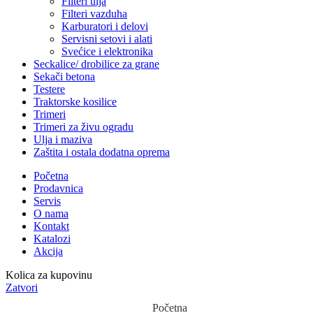
Filteri ulja
Filteri vazduha
Karburatori i delovi
Servisni setovi i alati
Svećice i elektronika
Seckalice/ drobilice za grane
Sekači betona
Testere
Traktorske kosilice
Trimeri
Trimeri za živu ogradu
Ulja i maziva
Zaštita i ostala dodatna oprema
Početna
Prodavnica
Servis
O nama
Kontakt
Katalozi
Akcija
Kolica za kupovinu
Zatvori
Početna