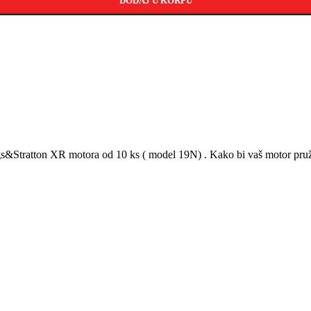
DODAJ U KORPU
ggs&Stratton XR motora od 10 ks ( model 19N) . Kako bi vaš motor pruži