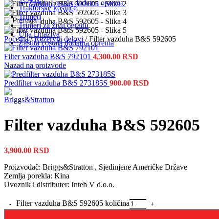
Zaštita i ostala dodatna oprema
Traktorske kosilice
Trimeri
Pretraga
Trimeri za živu ogradu
Ulja i maziva
Početna
/
Rezervni delovi
/
Filter vazduha B&S 592605
Zaštita i ostala dodatna oprema
Filter vazduha B&S 792101
4,300.00
RSD
Nazad na proizvode
Predfilter vazduha B&S 273185S
900.00
RSD
Filter vazduha B&S 592605
3,900.00
RSD
Proizvođač: Briggs&Stratton , Sjedinjene Američke Države
Zemlja porekla: Kina
Uvoznik i distributer: Inteh V d.o.o.
Filter vazduha B&S 592605 količina