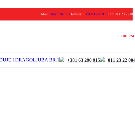
Mail:
info@intehv.rs
Telefon:
+381 63 290 915
Fax: 011 23 22 00
0.00
RS
ĐUJE I DRAGOLJUBA BR.1
+381 63 290 915
011 23 22 00