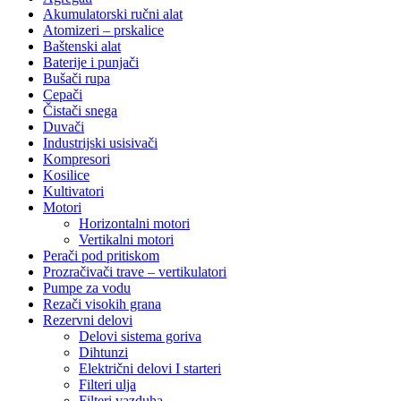
Akumulatorski ručni alat
Atomizeri – prskalice
Baštenski alat
Baterije i punjači
Bušači rupa
Cepači
Čistači snega
Duvači
Industrijski usisivači
Kompresori
Kosilice
Kultivatori
Motori
Horizontalni motori
Vertikalni motori
Perači pod pritiskom
Prozračivači trave – vertikulatori
Pumpe za vodu
Rezači visokih grana
Rezervni delovi
Delovi sistema goriva
Dihtunzi
Električni delovi I starteri
Filteri ulja
Filteri vazduha