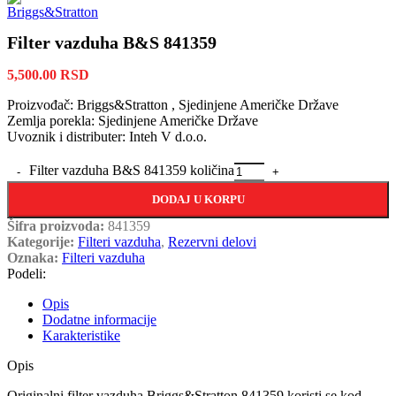
Filter vazduha B&S 841359
5,500.00
RSD
Proizvođač: Briggs&Stratton , Sjedinjene Američke Države
Zemlja porekla: Sjedinjene Američke Države
Uvoznik i distributer: Inteh V d.o.o.
Filter vazduha B&S 841359 količina
DODAJ U KORPU
Šifra proizvoda:
841359
Kategorije:
Filteri vazduha
,
Rezervni delovi
Oznaka:
Filteri vazduha
Podeli:
Opis
Dodatne informacije
Karakteristike
Opis
Originalni filter vazduha Briggs&Stratton 841359 koristi se kod