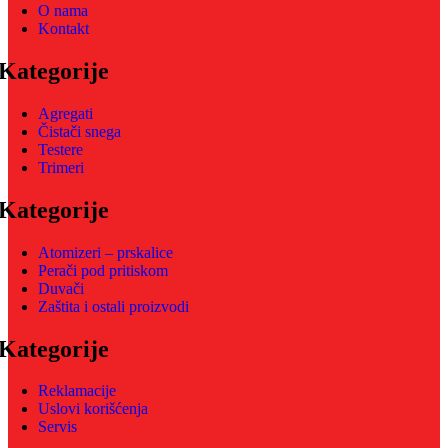
O nama
Kontakt
Kategorije
Agregati
Čistači snega
Testere
Trimeri
Kategorije
Atomizeri – prskalice
Perači pod pritiskom
Duvači
Zaštita i ostali proizvodi
Kategorije
Reklamacije
Uslovi korišćenja
Servis