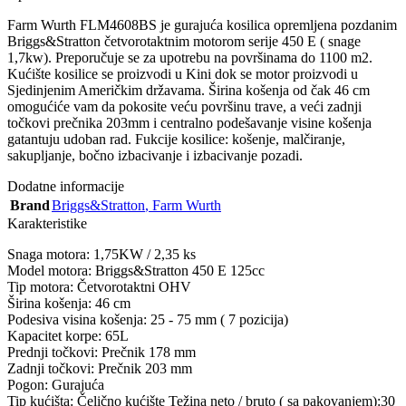
Farm Wurth FLM4608BS je gurajuća kosilica opremljena pozdanim
Briggs&Stratton četvorotaktnim motorom serije 450 E ( snage
1,7kw). Preporučuje se za upotrebu na površinama do 1100 m2.
Kućište kosilice se proizvodi u Kini dok se motor proizvodi u
Sjedinjenim Američkim državama. Širina košenja od čak 46 cm
omogućiće vam da pokosite veću površinu trave, a veći zadnji
točkovi prečnika 203mm i centralno podešavanje visine košenja
gatantuju udoban rad. Fukcije kosilice: košenje, malčiranje,
sakupljanje, bočno izbacivanje i izbacivanje pozadi.
Dodatne informacije
Brand
Briggs&Stratton
,
Farm Wurth
Karakteristike
Snaga motora: 1,75KW / 2,35 ks
Model motora: Briggs&Stratton 450 E 125cc
Tip motora: Četvorotaktni OHV
Širina košenja: 46 cm
Podesiva visina košenja: 25 - 75 mm ( 7 pozicija)
Kapacitet korpe: 65L
Prednji točkovi: Prečnik 178 mm
Zadnji točkovi: Prečnik 203 mm
Pogon: Gurajuća
Tip kućišta: Čelično kućište Težina neto / bruto ( sa pakovanjem):30