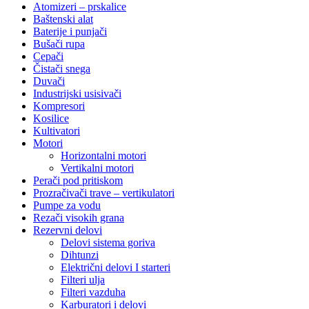
Atomizeri – prskalice
Baštenski alat
Baterije i punjači
Bušači rupa
Cepači
Čistači snega
Duvači
Industrijski usisivači
Kompresori
Kosilice
Kultivatori
Motori
Horizontalni motori
Vertikalni motori
Perači pod pritiskom
Prozračivači trave – vertikulatori
Pumpe za vodu
Rezači visokih grana
Rezervni delovi
Delovi sistema goriva
Dihtunzi
Električni delovi I starteri
Filteri ulja
Filteri vazduha
Karburatori i delovi