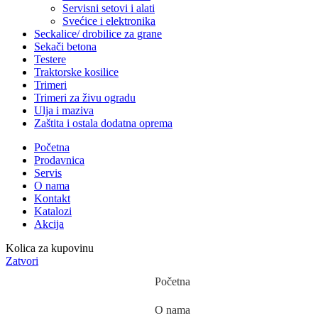
Servisni setovi i alati
Svećice i elektronika
Seckalice/ drobilice za grane
Sekači betona
Testere
Traktorske kosilice
Trimeri
Trimeri za živu ogradu
Ulja i maziva
Zaštita i ostala dodatna oprema
Početna
Prodavnica
Servis
O nama
Kontakt
Katalozi
Akcija
Kolica za kupovinu
Zatvori
Početna
O nama