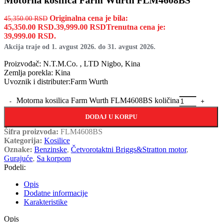
Motorna kosilica Farm Wurth FLM4608BS
Originalna cena je bila:
45,350.00
RSD
45,350.00 RSD.
39,999.00
RSD
Trenutna cena je:
39,999.00 RSD.
Akcija traje od 1. avgust 2026. do 31. avgust 2026.
Proizvođač: N.T.M.Co. , LTD Nigbo, Kina
Zemlja porekla: Kina
Uvoznik i distributer:Farm Wurth
Motorna kosilica Farm Wurth FLM4608BS količina
DODAJ U KORPU
Šifra proizvoda:
FLM4608BS
Kategorija:
Kosilice
Oznake:
Benzinske
,
Četvorotaktni Briggs&Stratton motor
,
Gurajuće
,
Sa korpom
Podeli:
Opis
Dodatne informacije
Karakteristike
Opis