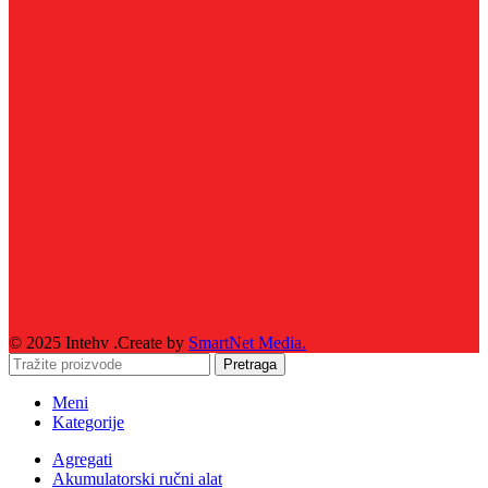
© 2025 Intehv .Create by
SmartNet Media.
Pretraga
Meni
Kategorije
Agregati
Akumulatorski ručni alat