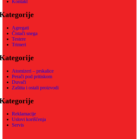
Kontakt
Kategorije
Agregati
Čistači snega
Testere
Trimeri
Kategorije
Atomizeri – prskalice
Perači pod pritiskom
Duvači
Zaštita i ostali proizvodi
Kategorije
Reklamacije
Uslovi korišćenja
Servis