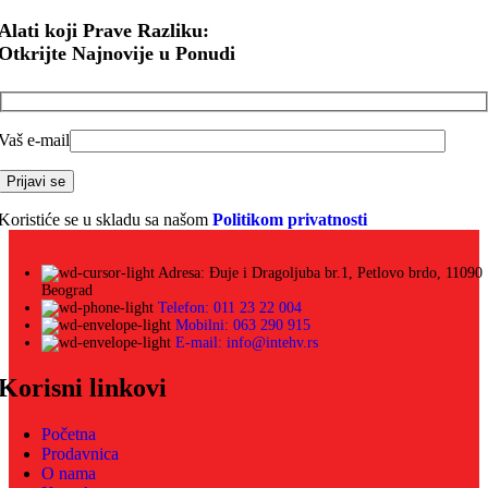
Alati koji Prave Razliku:
Otkrijte Najnovije u Ponudi
Vaš e-mail
Koristiće se u skladu sa našom
Politikom privatnosti
Adresa: Đuje i Dragoljuba br.1, Petlovo brdo, 11090
Beograd
Telefon: 011 23 22 004
Mobilni: 063 290 915
E-mail: info@intehv.rs
Korisni linkovi
Početna
Prodavnica
O nama