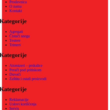
Prodavnica
O nama
Kontakt
Kategorije
Agregati
Čistači snega
Testere
Trimeri
Kategorije
Atomizeri – prskalice
Perači pod pritiskom
Duvači
Zaštita i ostali proizvodi
Kategorije
Reklamacije
Uslovi korišćenja
Servis