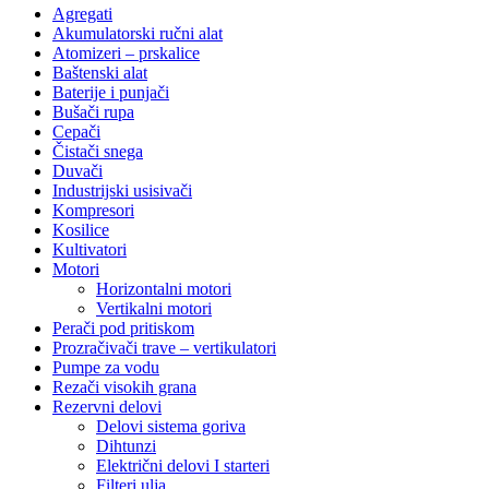
Agregati
Akumulatorski ručni alat
Atomizeri – prskalice
Baštenski alat
Baterije i punjači
Bušači rupa
Cepači
Čistači snega
Duvači
Industrijski usisivači
Kompresori
Kosilice
Kultivatori
Motori
Horizontalni motori
Vertikalni motori
Perači pod pritiskom
Prozračivači trave – vertikulatori
Pumpe za vodu
Rezači visokih grana
Rezervni delovi
Delovi sistema goriva
Dihtunzi
Električni delovi I starteri
Filteri ulja