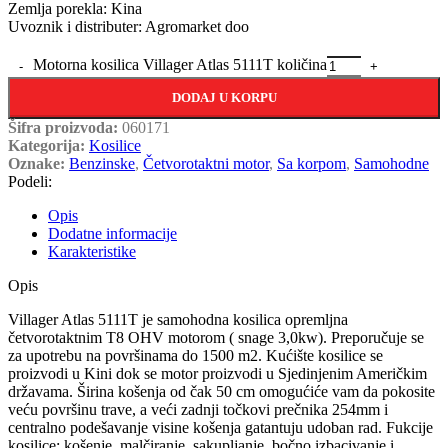
Zemlja porekla: Kina
Uvoznik i distributer: Agromarket doo
Motorna kosilica Villager Atlas 5111T količina
DODAJ U KORPU
Šifra proizvoda:
060171
Kategorija:
Kosilice
Oznake:
Benzinske
,
Četvorotaktni motor
,
Sa korpom
,
Samohodne
Podeli:
Opis
Dodatne informacije
Karakteristike
Opis
Villager Atlas 5111T je samohodna kosilica opremljna
četvorotaktnim T8 OHV motorom ( snage 3,0kw). Preporučuje se
za upotrebu na površinama do 1500 m2. Kućište kosilice se
proizvodi u Kini dok se motor proizvodi u Sjedinjenim Američkim
državama. Širina košenja od čak 50 cm omogućiće vam da pokosite
veću površinu trave, a veći zadnji točkovi prečnika 254mm i
centralno podešavanje visine košenja gatantuju udoban rad. Fukcije
kosilice: košenje, malčiranje, sakupljanje, bočno izbacivanje i