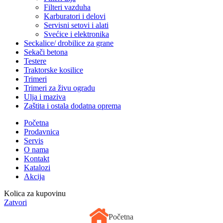
Filteri vazduha
Karburatori i delovi
Servisni setovi i alati
Svećice i elektronika
Seckalice/ drobilice za grane
Sekači betona
Testere
Traktorske kosilice
Trimeri
Trimeri za živu ogradu
Ulja i maziva
Zaštita i ostala dodatna oprema
Početna
Prodavnica
Servis
O nama
Kontakt
Katalozi
Akcija
Kolica za kupovinu
Zatvori
Početna