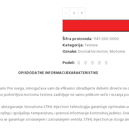
Šifra proizvoda:
1147-200-0000
Kategorija:
Testere
Oznake:
Dvotaktni motor
,
Motorne
Podeli:
OPIS
DODATNE INFORMACIJE
KARAKTERISTIKE
 šumi. Pre svega, omogućava vam da efikasno obrađujete debelo drveće na 
pokretljiva motorna testera zadivljuje ne samo prilikom seče i rezanja po du
 ubrizgavanje. Inovativna STIHL Injection tehnologija garantuje optimalan u
rašnju i spoljašnju temperaturu, i prenosi informacije kontrolnoj jedinici. O
a se garantuje otvaranjem i zatvaranjem ventila. STIHL Injection je stoga si