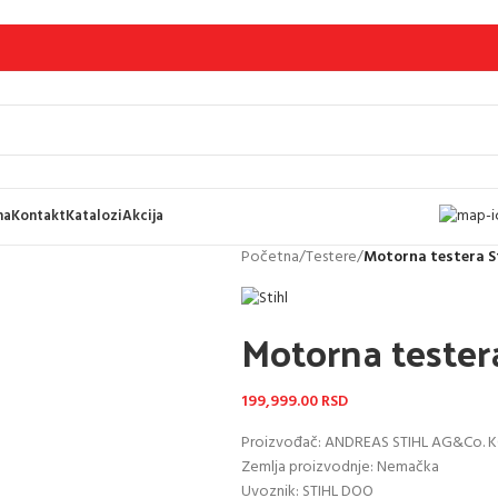
ma
Kontakt
Katalozi
Akcija
Početna
/
Testere
/
Motorna testera St
Motorna testera
199,999.00
RSD
Proizvođač: ANDREAS STIHL AG&Co. 
Zemlja proizvodnje: Nemačka
Uvoznik: STIHL DOO