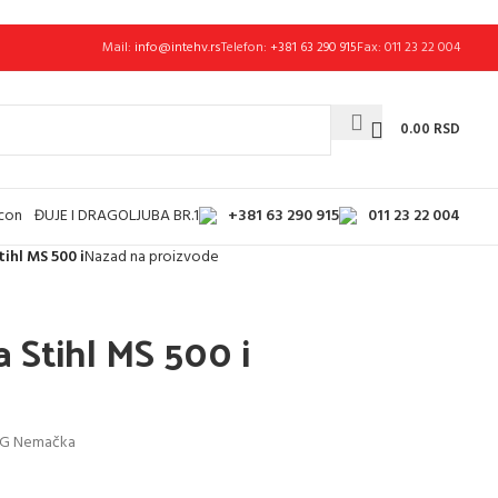
Mail:
info@intehv.rs
Telefon:
+381 63 290 915
Fax: 011 23 22 004
0.00
RSD
+381 63 290 915
011 23 22 004
ĐUJE I DRAGOLJUBA BR.1
ihl MS 500 i
Nazad na proizvode
 Stihl MS 500 i
KG Nemačka