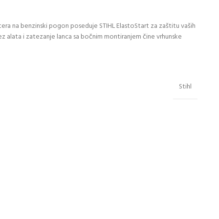
tera na benzinski pogon poseduje STIHL ElastoStart za zaštitu vaših
ez alata i zatezanje lanca sa bočnim montiranjem čine vrhunske
Stihl