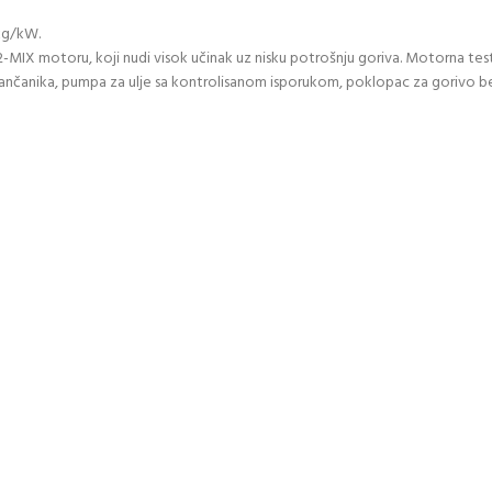
 kg/kW.
-MIX motoru, koji nudi visok učinak uz nisku potrošnju goriva. Motorna tes
 lančanika, pumpa za ulje sa kontrolisanom isporukom, poklopac za gorivo b