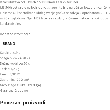
lanac ubrzava od 0 km/h do 100 km/h za 0,25 sekundi.
MS 500i ostvaruje najbolji odnos snage i težine na tržištu: bez premca 1.24
Elektronski kontrolisano ubrizgavanje goriva se odvija u oprobanom STIHL 2
mišića i zglobova. Njen HD2 filter za vazduh, pričvrsne matice na poklopcu
karakteristike.
Dodatne informacije
BRAND
Karakteristike
Snaga: 5 kw / 6,70 ks
Dužina vodilice: 50 cm
Težina: 6,2 kg
Lanac: 3/8" RS
Zapremina: 79,2 cm³
Nivo snage zvuka : 119 dB(A)
Garancija: 2 godine
Povezani proizvodi