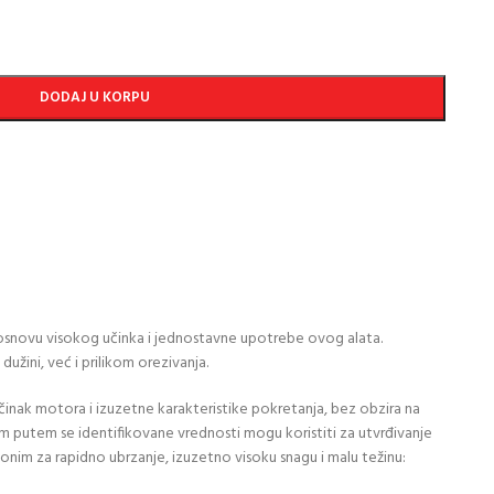
DODAJ U KORPU
osnovu visokog učinka i jednostavne upotrebe ovog alata.
žini, već i prilikom orezivanja.
činak motora i izuzetne karakteristike pokretanja, bez obzira na
vim putem se identifikovane vrednosti mogu koristiti za utvrđivanje
nonim za rapidno ubrzanje, izuzetno visoku snagu i malu težinu: