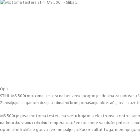
Opis
STIHL MS 500i motorna testera na benzinski pogon je idealna za radove u
Zahvaljujući laganom dizajnu i dinamičkom ponašanju okretača, ova izuzetno 
MS 500i je prva motorna testera na svetu koja ima elektronski kontrolisano
nadmorsku visinu i okolnu temperaturu. Senzori mere vazdušni pritisak i unut
optimalne količine goriva i vreme paljenja. Kao rezultat toga, merenje goriv