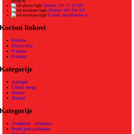
Beograd
Telefon: 011 23 22 004
Mobilni: 063 290 915
E-mail: info@intehv.rs
Korisni linkovi
Početna
Prodavnica
O nama
Kontakt
Kategorije
Agregati
Čistači snega
Testere
Trimeri
Kategorije
Atomizeri – prskalice
Perači pod pritiskom