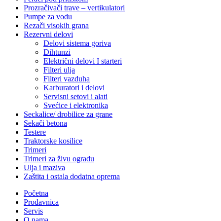
Prozračivači trave – vertikulatori
Pumpe za vodu
Rezači visokih grana
Rezervni delovi
Delovi sistema goriva
Dihtunzi
Električni delovi I starteri
Filteri ulja
Filteri vazduha
Karburatori i delovi
Servisni setovi i alati
Svećice i elektronika
Seckalice/ drobilice za grane
Sekači betona
Testere
Traktorske kosilice
Trimeri
Trimeri za živu ogradu
Ulja i maziva
Zaštita i ostala dodatna oprema
Početna
Prodavnica
Servis
O nama