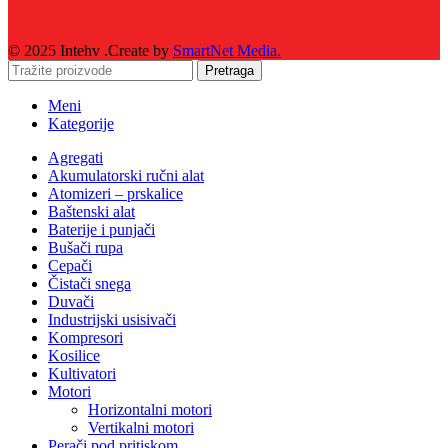
© 2025 Intehv .Create by
SmartNet Media.
Pretraga
Meni
Kategorije
Agregati
Akumulatorski ručni alat
Atomizeri – prskalice
Baštenski alat
Baterije i punjači
Bušači rupa
Cepači
Čistači snega
Duvači
Industrijski usisivači
Kompresori
Kosilice
Kultivatori
Motori
Horizontalni motori
Vertikalni motori
Perači pod pritiskom