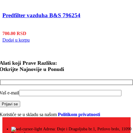
Predfilter vazduha B&S 796254
700.00
RSD
Dodaj u korpu
Alati koji Prave Razliku:
Otkrijte Najnovije u Ponudi
Vaš e-mail
Koristiće se u skladu sa našom
Politikom privatnosti
Adresa: Đuje i Dragoljuba br.1, Petlovo brdo, 11090