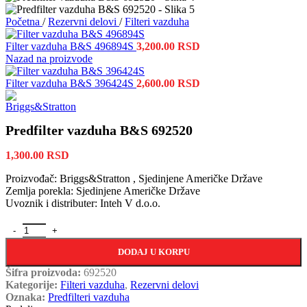
Početna
/
Rezervni delovi
/
Filteri vazduha
Filter vazduha B&S 496894S
3,200.00
RSD
Nazad na proizvode
Filter vazduha B&S 396424S
2,600.00
RSD
Predfilter vazduha B&S 692520
1,300.00
RSD
Proizvođač: Briggs&Stratton , Sjedinjene Američke Države
Zemlja porekla: Sjedinjene Američke Države
Uvoznik i distributer: Inteh V d.o.o.
Predfilter vazduha B&S 692520 količina
DODAJ U KORPU
Šifra proizvoda:
692520
Kategorije:
Filteri vazduha
,
Rezervni delovi
Oznaka:
Predfilteri vazduha