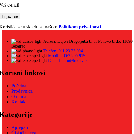
Vaš e-mail
Koristiće se u skladu sa našom
Politikom privatnosti
Adresa: Đuje i Dragoljuba br.1, Petlovo brdo, 11090
Beograd
Telefon: 011 23 22 004
Mobilni: 063 290 915
E-mail: info@intehv.rs
Korisni linkovi
Početna
Prodavnica
O nama
Kontakt
Kategorije
Agregati
Čistači snega