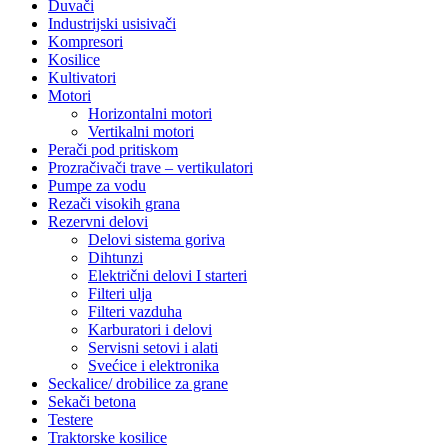
Duvači
Industrijski usisivači
Kompresori
Kosilice
Kultivatori
Motori
Horizontalni motori
Vertikalni motori
Perači pod pritiskom
Prozračivači trave – vertikulatori
Pumpe za vodu
Rezači visokih grana
Rezervni delovi
Delovi sistema goriva
Dihtunzi
Električni delovi I starteri
Filteri ulja
Filteri vazduha
Karburatori i delovi
Servisni setovi i alati
Svećice i elektronika
Seckalice/ drobilice za grane
Sekači betona
Testere
Traktorske kosilice