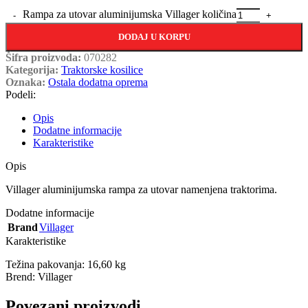
Rampa za utovar aluminijumska Villager količina
DODAJ U KORPU
Šifra proizvoda:
070282
Kategorija:
Traktorske kosilice
Oznaka:
Ostala dodatna oprema
Podeli:
Opis
Dodatne informacije
Karakteristike
Opis
Villager aluminijumska rampa za utovar namenjena traktorima.
Dodatne informacije
Brand
Villager
Karakteristike
Težina pakovanja: 16,60 kg
Brend: Villager
Povezani proizvodi