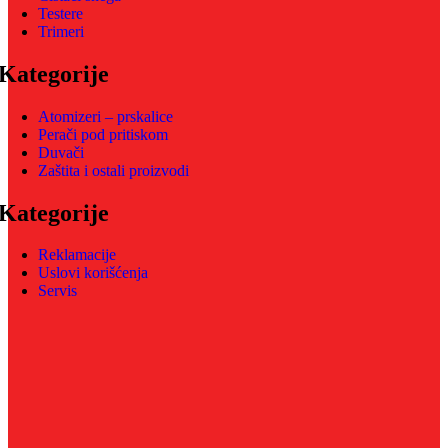
Testere
Trimeri
Kategorije
Atomizeri – prskalice
Perači pod pritiskom
Duvači
Zaštita i ostali proizvodi
Kategorije
Reklamacije
Uslovi korišćenja
Servis