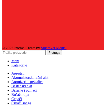
© 2025 Intehv .Create by
SmartNet Media.
Pretraga
Meni
Kategorije
Agregati
Akumulatorski ručni alat
Atomizeri – prskalice
Baštenski alat
Baterije i punjači
Bušači rupa
Cepači
Čistači snega