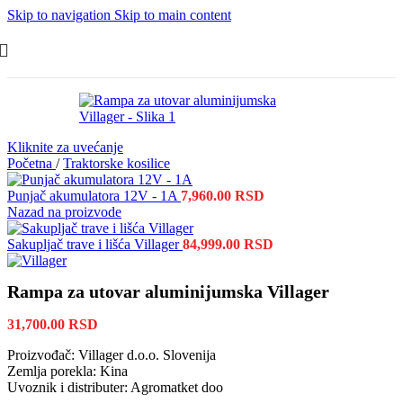
Skip to navigation
Skip to main content
Kliknite za uvećanje
Početna
/
Traktorske kosilice
Punjač akumulatora 12V - 1A
7,960.00
RSD
Nazad na proizvode
Sakupljač trave i lišća Villager
84,999.00
RSD
Rampa za utovar aluminijumska Villager
31,700.00
RSD
Proizvođač: Villager d.o.o. Slovenija
Zemlja porekla: Kina
Uvoznik i distributer: Agromatket doo