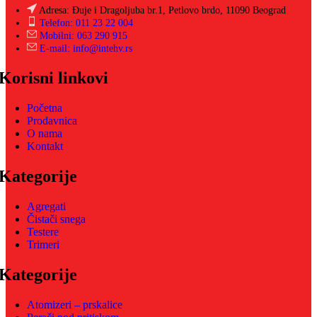
Adresa: Đuje i Dragoljuba br.1, Petlovo brdo, 11090 Beograd
Telefon: 011 23 22 004
Mobilni: 063 290 915
E-mail: info@intehv.rs
Korisni linkovi
Početna
Prodavnica
O nama
Kontakt
Kategorije
Agregati
Čistači snega
Testere
Trimeri
Kategorije
Atomizeri – prskalice