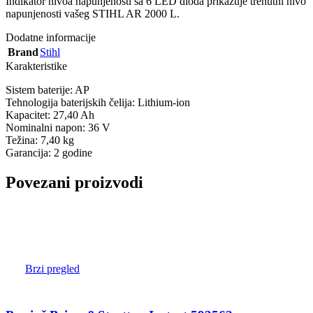
Indikator nivoa napunjenosti sa 6 LED dioda prikazuje trenutni nivo
napunjenosti vašeg STIHL AR 2000 L.
Dodatne informacije
Brand
Stihl
Karakteristike
Sistem baterije: AP
Tehnologija baterijskih čelija: Lithium-ion
Kapacitet: 27,40 Ah
Nominalni napon: 36 V
Težina: 7,40 kg
Garancija: 2 godine
Povezani proizvodi
Brzi pregled