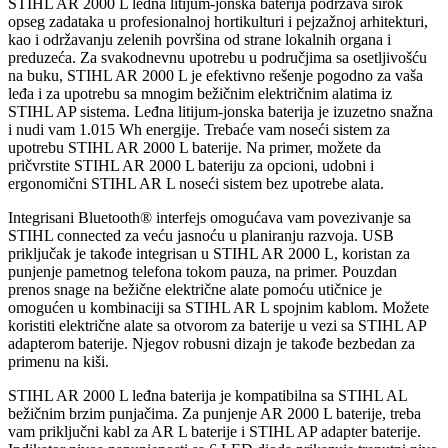
STIHL AR 2000 L leđna litijum-jonska baterija podržava širok
opseg zadataka u profesionalnoj hortikulturi i pejzažnoj arhitekturi,
kao i održavanju zelenih površina od strane lokalnih organa i
preduzeća. Za svakodnevnu upotrebu u područjima sa osetljivošću
na buku, STIHL AR 2000 L je efektivno rešenje pogodno za vaša
leđa i za upotrebu sa mnogim bežičnim električnim alatima iz
STIHL AP sistema. Leđna litijum-jonska baterija je izuzetno snažna
i nudi vam 1.015 Wh energije. Trebaće vam noseći sistem za
upotrebu STIHL AR 2000 L baterije. Na primer, možete da
pričvrstite STIHL AR 2000 L bateriju za opcioni, udobni i
ergonomični STIHL AR L noseći sistem bez upotrebe alata.
Integrisani Bluetooth® interfejs omogućava vam povezivanje sa
STIHL connected za veću jasnoću u planiranju razvoja. USB
priključak je takođe integrisan u STIHL AR 2000 L, koristan za
punjenje pametnog telefona tokom pauza, na primer. Pouzdan
prenos snage na bežične električne alate pomoću utičnice je
omogućen u kombinaciji sa STIHL AR L spojnim kablom. Možete
koristiti električne alate sa otvorom za baterije u vezi sa STIHL AP
adapterom baterije. Njegov robusni dizajn je takođe bezbedan za
primenu na kiši.
STIHL AR 2000 L leđna baterija je kompatibilna sa STIHL AL
bežičnim brzim punjačima. Za punjenje AR 2000 L baterije, treba
vam priključni kabl za AR L baterije i STIHL AP adapter baterije.