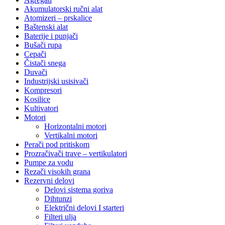
Akumulatorski ručni alat
Atomizeri – prskalice
Baštenski alat
Baterije i punjači
Bušači rupa
Cepači
Čistači snega
Duvači
Industrijski usisivači
Kompresori
Kosilice
Kultivatori
Motori
Horizontalni motori
Vertikalni motori
Perači pod pritiskom
Prozračivači trave – vertikulatori
Pumpe za vodu
Rezači visokih grana
Rezervni delovi
Delovi sistema goriva
Dihtunzi
Električni delovi I starteri
Filteri ulja