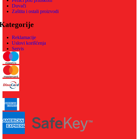
Perači pod pritiskom
Duvači
Zaštita i ostali proizvodi
Kategorije
Reklamacije
Uslovi korišćenja
Servis