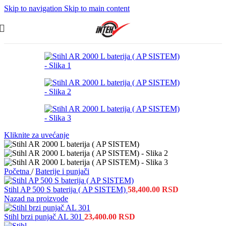
Skip to navigation
Skip to main content
Kliknite za uvećanje
Početna
/
Baterije i punjači
Stihl AP 500 S baterija ( AP SISTEM)
58,400.00
RSD
Nazad na proizvode
Stihl brzi punjač AL 301
23,400.00
RSD