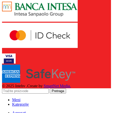
© 2025 Intehv .Create by
SmartNet Media.
Pretraga
Meni
Kategorije
Agregati