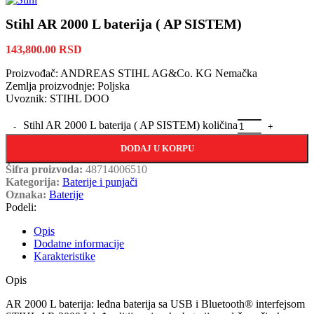
Stihl AR 2000 L baterija ( AP SISTEM)
143,800.00
RSD
Proizvođač: ANDREAS STIHL AG&Co. KG Nemačka
Zemlja proizvodnje: Poljska
Uvoznik: STIHL DOO
Stihl AR 2000 L baterija ( AP SISTEM) količina
DODAJ U KORPU
Šifra proizvoda:
48714006510
Kategorija:
Baterije i punjači
Oznaka:
Baterije
Podeli:
Opis
Dodatne informacije
Karakteristike
Opis
AR 2000 L baterija: leđna baterija sa USB i Bluetooth® interfejsom