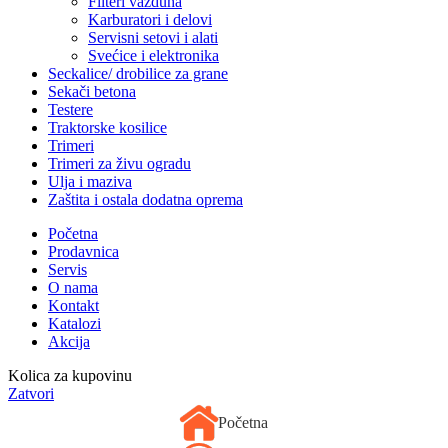
Filteri vazduha
Karburatori i delovi
Servisni setovi i alati
Svećice i elektronika
Seckalice/ drobilice za grane
Sekači betona
Testere
Traktorske kosilice
Trimeri
Trimeri za živu ogradu
Ulja i maziva
Zaštita i ostala dodatna oprema
Početna
Prodavnica
Servis
O nama
Kontakt
Katalozi
Akcija
Kolica za kupovinu
Zatvori
Početna