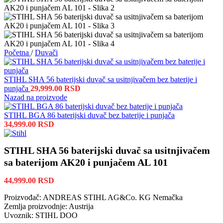
Početna
/
Duvači
STIHL SHA 56 baterijski duvač sa usitnjivačem bez baterije i
punjača
29,999.00
RSD
Nazad na proizvode
STIHL BGA 86 baterijski duvač bez baterije i punjača
34,999.00
RSD
STIHL SHA 56 baterijski duvač sa usitnjivačem
sa baterijom AK20 i punjačem AL 101
44,999.00
RSD
Proizvođač: ANDREAS STIHL AG&Co. KG Nemačka
Zemlja proizvodnje: Austrija
Uvoznik: STIHL DOO