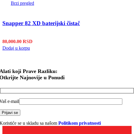
Brzi pregled
Snapper 82 XD baterijski čistač
80,000.00
RSD
Dodaj u korpu
Alati koji Prave Razliku:
Otkrijte Najnovije u Ponudi
Vaš e-mail
Koristiće se u skladu sa našom
Politikom privatnosti