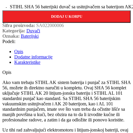
STIHL SHA 56 baterijski duvač sa usitnjivačem sa baterijom AK
DODAJ U KORPU
Šifra proizvoda:
SA022000006
Kategorija:
Duvači
Oznaka:
Baterijski
Podeli:
Opis
Dodatne informacije
Karakteristike
Opis
Ako vam trebaju STIHL AK sistem baterija i punjač za STIHL SHA
56, možete ih direktno naručiti u kompletu. Ovaj SHA 56 komplet
uključuje STIHL AK 20 litijum-jonsku bateriju i STIHL AL 101
standardni punjač kao standard. Sa STIHL SHA 56 baterijskim
vakuumskim usitnjivačem i AK 20 baterijom, kao i AL 101
standardnim punjačem, imate sve što vam treba da očistite lišće sa
manjih površina u kući, bez obzira na to da li izvodite kućne ili
profesionalne radove, a zatim i da ga odložite ili ponovo koristite.
Uz tihi rad zahvaljujući elektromotoru i litijum-jonskoj bateriji, ovaj