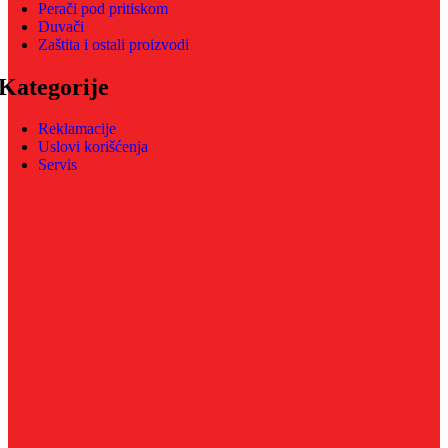
Perači pod pritiskom
Duvači
Zaštita i ostali proizvodi
Kategorije
Reklamacije
Uslovi korišćenja
Servis