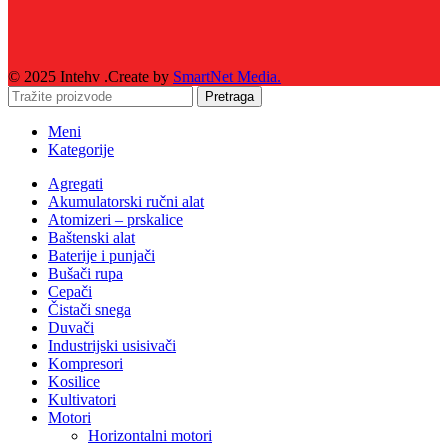
© 2025 Intehv .Create by
SmartNet Media.
Pretraga
Meni
Kategorije
Agregati
Akumulatorski ručni alat
Atomizeri – prskalice
Baštenski alat
Baterije i punjači
Bušači rupa
Cepači
Čistači snega
Duvači
Industrijski usisivači
Kompresori
Kosilice
Kultivatori
Motori
Horizontalni motori