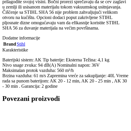
prilagodite svojoj visini. Bočni prorezi sprečavaju da se cev zaglavi
u zemlji ili usisanom materijalu tokom vakuumskog usitnjavanja.
Čišćenje sa STIHL SHA 56 nije problem zahvaljujući velikom
otvoru na kućištu. Opcioni dodaci poput zakrivljene STIHL
pljosnate dizne omogućavaju vam da efikasnije koristite STIHL
SHA 56 za duvanje materijala na većim površinama.
Dodatne informacije
Brand
Stihl
Karakteristike
Baterijski sistem: AK Tip baterije: Eksterna Težina: 4,1 kg
Nivo snage zvuka: 94 dB(A) Nominalni napon: 36V
Maksimalan protok vazduha: 560 m³/h
Brzina vazduha: 61 m/s Zapremina vreće za sakupljanje: 40L Vreme
rada sa punom baterijom: AK 20 - 12 min, AK 20 - 25 min , AK 30
- 30 min . Garancija: 2 godine
Povezani proizvodi