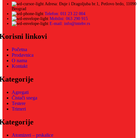
Adresa: Đuje i Dragoljuba br.1, Petlovo brdo, 11090
Beograd
Telefon: 011 23 22 004
Mobilni: 063 290 915
E-mail: info@intehv.rs
Korisni linkovi
Početna
Prodavnica
O nama
Kontakt
Kategorije
Agregati
Čistači snega
Testere
Trimeri
Kategorije
Atomizeri – prskalice