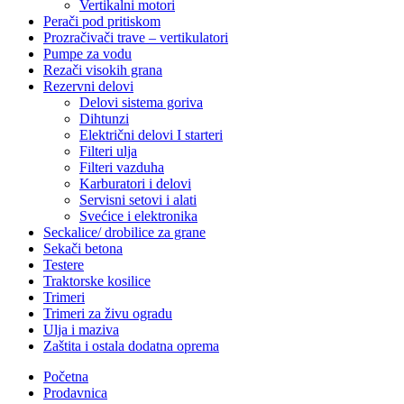
Vertikalni motori
Perači pod pritiskom
Prozračivači trave – vertikulatori
Pumpe za vodu
Rezači visokih grana
Rezervni delovi
Delovi sistema goriva
Dihtunzi
Električni delovi I starteri
Filteri ulja
Filteri vazduha
Karburatori i delovi
Servisni setovi i alati
Svećice i elektronika
Seckalice/ drobilice za grane
Sekači betona
Testere
Traktorske kosilice
Trimeri
Trimeri za živu ogradu
Ulja i maziva
Zaštita i ostala dodatna oprema
Početna
Prodavnica