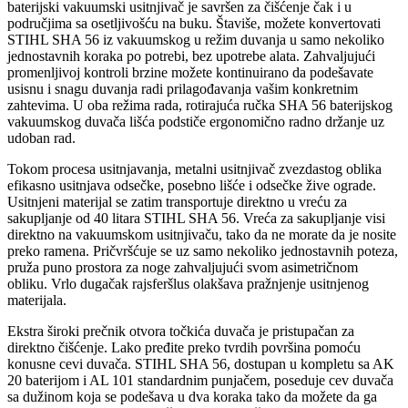
baterijski vakuumski usitnjivač je savršen za čišćenje čak i u
područjima sa osetljivošću na buku. Štaviše, možete konvertovati
STIHL SHA 56 iz vakuumskog u režim duvanja u samo nekoliko
jednostavnih koraka po potrebi, bez upotrebe alata. Zahvaljujući
promenljivoj kontroli brzine možete kontinuirano da podešavate
usisnu i snagu duvanja radi prilagođavanja vašim konkretnim
zahtevima. U oba režima rada, rotirajuća ručka SHA 56 baterijskog
vakuumskog duvača lišća podstiče ergonomično radno držanje uz
udoban rad.
Tokom procesa usitnjavanja, metalni usitnjivač zvezdastog oblika
efikasno usitnjava odsečke, posebno lišće i odsečke žive ograde.
Usitnjeni materijal se zatim transportuje direktno u vreću za
sakupljanje od 40 litara STIHL SHA 56. Vreća za sakupljanje visi
direktno na vakuumskom usitnjivaču, tako da ne morate da je nosite
preko ramena. Pričvršćuje se uz samo nekoliko jednostavnih poteza,
pruža puno prostora za noge zahvaljujući svom asimetričnom
obliku. Vrlo dugačak rajsferšlus olakšava pražnjenje usitnjenog
materijala.
Ekstra široki prečnik otvora točkića duvača je pristupačan za
direktno čišćenje. Lako pređite preko tvrdih površina pomoću
konusne cevi duvača. STIHL SHA 56, dostupan u kompletu sa AK
20 baterijom i AL 101 standardnim punjačem, poseduje cev duvača
sa dužinom koja se podešava u dva koraka tako da možete da ga