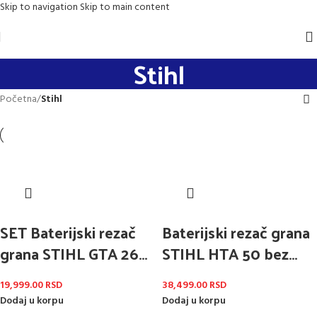
Skip to navigation
Skip to main content
Stihl
Početna
/
Stihl
SET Baterijski rezač
Baterijski rezač grana
grana STIHL GTA 26
STIHL HTA 50 bez
sa baterijom AS2 i
baterije i punjača
19,999.00
RSD
38,499.00
RSD
punjačem AL1
Dodaj u korpu
Dodaj u korpu