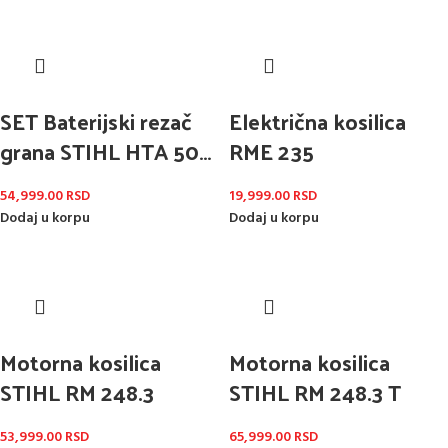
SET Baterijski rezač
Električna kosilica
grana STIHL HTA 50
RME 235
sa baterijom AK 20 i
54,999.00
RSD
19,999.00
RSD
punjačem AL 101
Dodaj u korpu
Dodaj u korpu
Motorna kosilica
Motorna kosilica
STIHL RM 248.3
STIHL RM 248.3 T
53,999.00
RSD
65,999.00
RSD