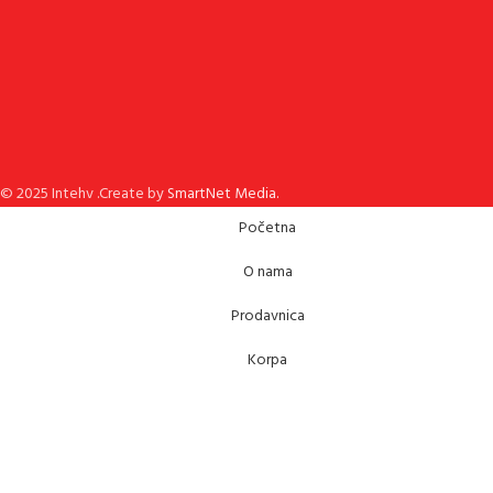
© 2025 Intehv .Create by
SmartNet Media.
Početna
O nama
Prodavnica
Korpa