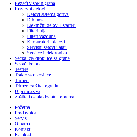
Rezači visokih grana
Rezervni delovi
Delovi sistema goriva
Dihtunzi
Električni delovi I starteri
Filteri ulja
Filteri vazduha
Karburatori i delovi
Servisni setovi i alati
Svećice i elektronika
Seckalice/ drobilice za grane
Sekači betona
Testere
Traktorske kosilice
Trimeri
Trimeri za živu ogradu
Ulja i maziva
Zaštita i ostala dodatna oprema
Početna
Prodavnica
Servis
O nama
Kontakt
Katalozi