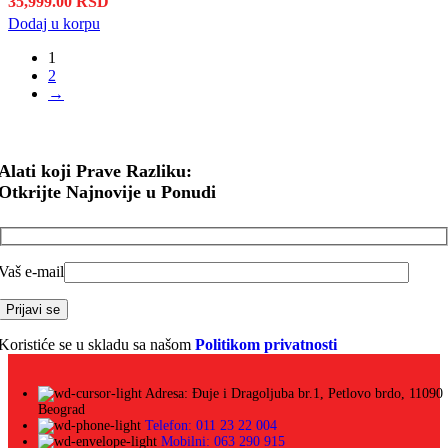
35,999.00
RSD
Dodaj u korpu
1
2
→
Alati koji Prave Razliku:
Otkrijte Najnovije u Ponudi
Vaš e-mail
Koristiće se u skladu sa našom
Politikom privatnosti
Adresa: Đuje i Dragoljuba br.1, Petlovo brdo, 11090
Beograd
Telefon: 011 23 22 004
Mobilni: 063 290 915