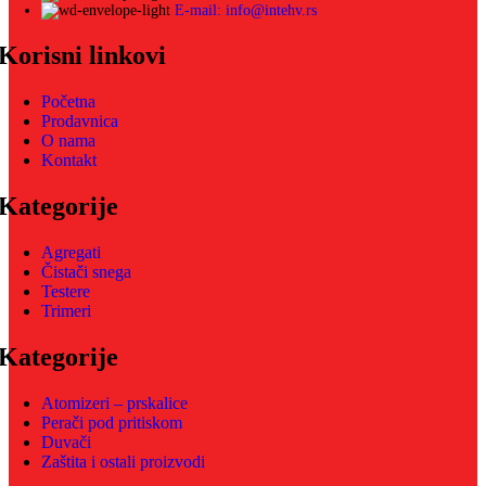
E-mail: info@intehv.rs
Korisni linkovi
Početna
Prodavnica
O nama
Kontakt
Kategorije
Agregati
Čistači snega
Testere
Trimeri
Kategorije
Atomizeri – prskalice
Perači pod pritiskom
Duvači
Zaštita i ostali proizvodi