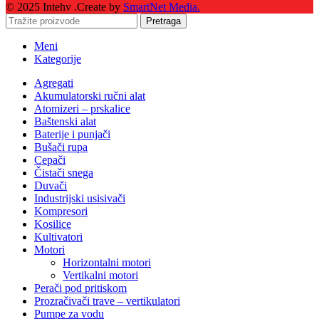
© 2025 Intehv .Create by
SmartNet Media.
Pretraga
Meni
Kategorije
Agregati
Akumulatorski ručni alat
Atomizeri – prskalice
Baštenski alat
Baterije i punjači
Bušači rupa
Cepači
Čistači snega
Duvači
Industrijski usisivači
Kompresori
Kosilice
Kultivatori
Motori
Horizontalni motori
Vertikalni motori
Perači pod pritiskom
Prozračivači trave – vertikulatori
Pumpe za vodu