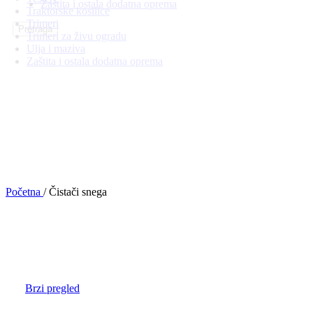
Zaštita i ostala dodatna oprema
Traktorske kosilice
Trimeri
Pretraga
Trimeri za živu ogradu
Ulja i maziva
Zaštita i ostala dodatna oprema
Početna
/
Čistači snega
Brzi pregled