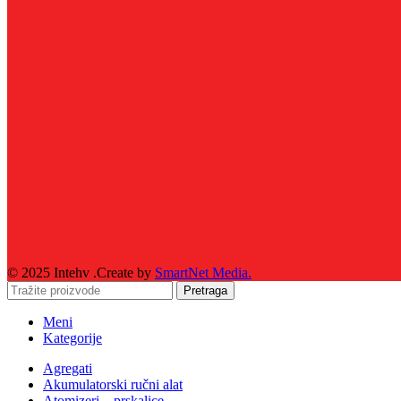
© 2025 Intehv .Create by
SmartNet Media.
Pretraga
Meni
Kategorije
Agregati
Akumulatorski ručni alat
Atomizeri – prskalice