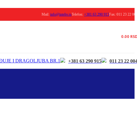
Mail:
info@intehv.rs
Telefon:
+381 63 290 915
Fax: 011 23 22 00
0.00
RS
ĐUJE I DRAGOLJUBA BR.1
+381 63 290 915
011 23 22 00