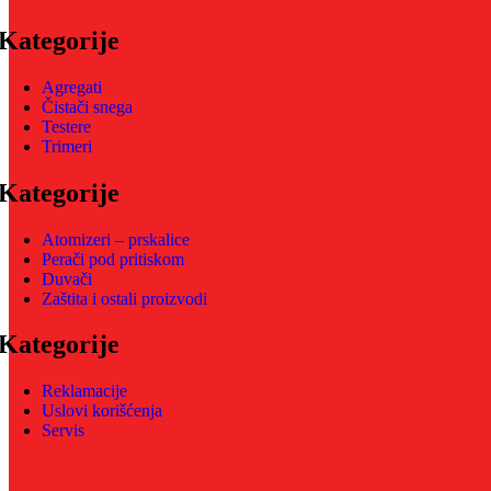
Kategorije
Agregati
Čistači snega
Testere
Trimeri
Kategorije
Atomizeri – prskalice
Perači pod pritiskom
Duvači
Zaštita i ostali proizvodi
Kategorije
Reklamacije
Uslovi korišćenja
Servis