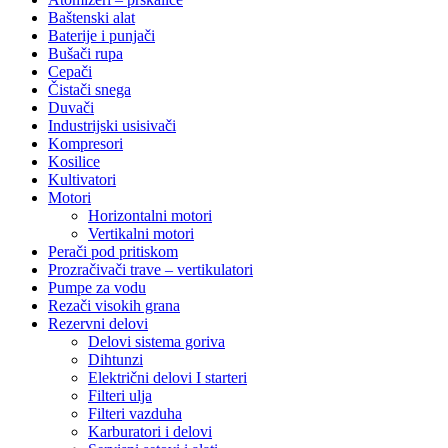
Baštenski alat
Baterije i punjači
Bušači rupa
Cepači
Čistači snega
Duvači
Industrijski usisivači
Kompresori
Kosilice
Kultivatori
Motori
Horizontalni motori
Vertikalni motori
Perači pod pritiskom
Prozračivači trave – vertikulatori
Pumpe za vodu
Rezači visokih grana
Rezervni delovi
Delovi sistema goriva
Dihtunzi
Električni delovi I starteri
Filteri ulja
Filteri vazduha
Karburatori i delovi