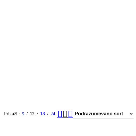
Prikaži
9
12
18
24