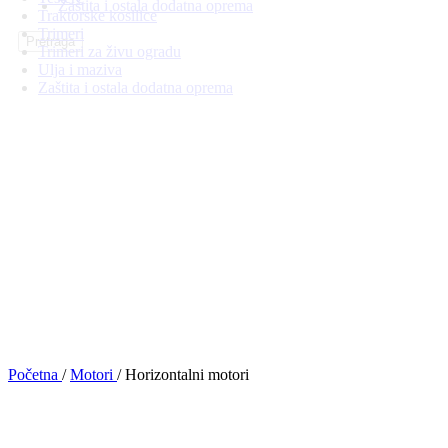
Zaštita i ostala dodatna oprema
Traktorske kosilice
Trimeri
Pretraga
Trimeri za živu ogradu
Ulja i maziva
Zaštita i ostala dodatna oprema
Početna
/
Motori
/
Horizontalni motori