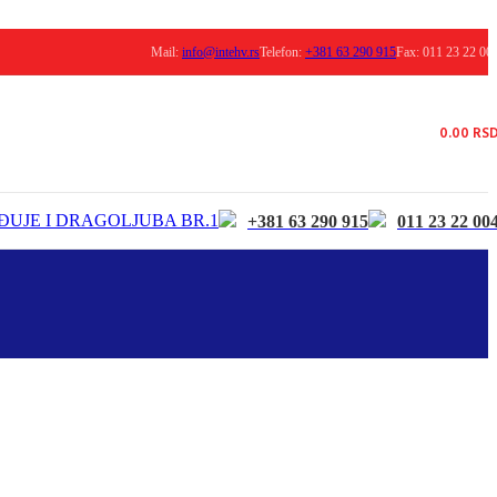
Mail:
info@intehv.rs
Telefon:
+381 63 290 915
Fax: 011 23 22 00
0.00
RS
ĐUJE I DRAGOLJUBA BR.1
+381 63 290 915
011 23 22 00