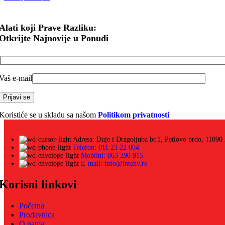
Alati koji Prave Razliku:
Otkrijte Najnovije u Ponudi
Vaš e-mail
Koristiće se u skladu sa našom
Politikom privatnosti
Adresa: Đuje i Dragoljuba br.1, Petlovo brdo, 11090
Telefon: 011 23 22 004
Mobilni: 063 290 915
E-mail: info@intehv.rs
Korisni linkovi
Početna
Prodavnica
O nama