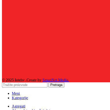
© 2025 Intehv .Create by
SmartNet Media.
Pretraga
Meni
Kategorije
Agregati