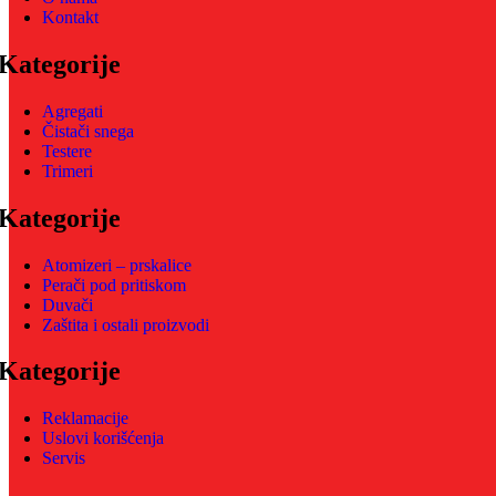
Kontakt
Kategorije
Agregati
Čistači snega
Testere
Trimeri
Kategorije
Atomizeri – prskalice
Perači pod pritiskom
Duvači
Zaštita i ostali proizvodi
Kategorije
Reklamacije
Uslovi korišćenja
Servis