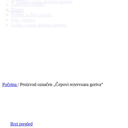
Zaštita i ostala dodatna oprema
Traktorske kosilice
Trimeri
Pretraga
Trimeri za živu ogradu
Ulja i maziva
Zaštita i ostala dodatna oprema
Početna
/
Proizvod označen „Čepovi rezervoara goriva“
Brzi pregled