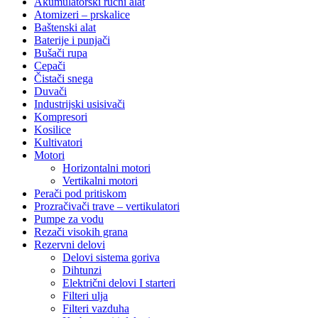
Akumulatorski ručni alat
Atomizeri – prskalice
Baštenski alat
Baterije i punjači
Bušači rupa
Cepači
Čistači snega
Duvači
Industrijski usisivači
Kompresori
Kosilice
Kultivatori
Motori
Horizontalni motori
Vertikalni motori
Perači pod pritiskom
Prozračivači trave – vertikulatori
Pumpe za vodu
Rezači visokih grana
Rezervni delovi
Delovi sistema goriva
Dihtunzi
Električni delovi I starteri
Filteri ulja
Filteri vazduha