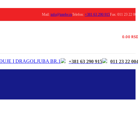
Mail:
info@intehv.rs
Telefon:
+381 63 290 915
Fax: 011 23 22 00
0.00
RS
ĐUJE I DRAGOLJUBA BR.1
+381 63 290 915
011 23 22 00