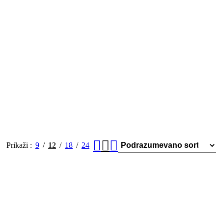
Prikaži
9
12
18
24