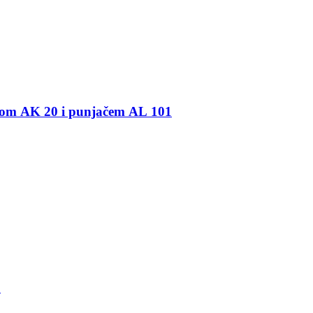
SET Baterijski rezač grana STIHL HTA 50 sa baterijom AK 20 i punjačem AL 101
1