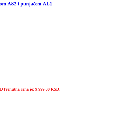
SET Baterijski rezač grana STIHL GTA 26 sa baterijom AS2 i punjačem AL1
SD
Trenutna cena je: 9,999.00 RSD.