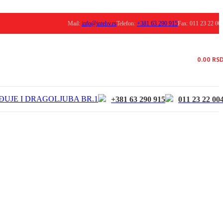
Mail:
info@intehv.rs
Telefon:
+381 63 290 915
Fax: 011 23 22 00
0.00
RS
ĐUJE I DRAGOLJUBA BR.1
+381 63 290 915
011 23 22 00