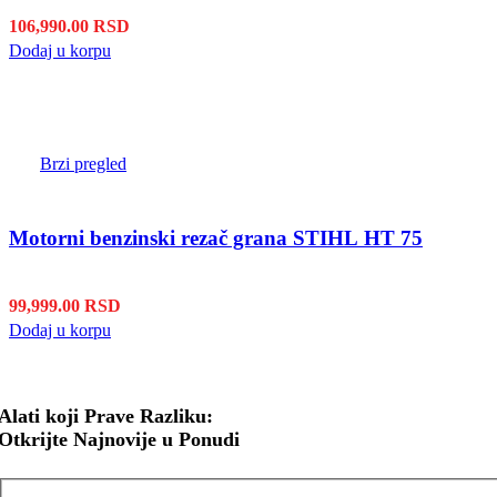
106,990.00
RSD
Dodaj u korpu
Brzi pregled
Motorni benzinski rezač grana STIHL HT 75
99,999.00
RSD
Dodaj u korpu
Alati koji Prave Razliku:
Otkrijte Najnovije u Ponudi