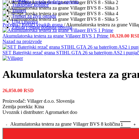
Zaštita i ostala dodatna oprema
Traktorske kosilice
Trimeri
Pretraga
Trimeri za živu ogradu
Ulja i maziva
Početna
/
Rezači visokih grana
/
Akumulatorska testera za grane Vill
Zaštita i ostala dodatna oprema
Akumulatorska testera za grane Villager BVS 1 Prime
10,320.00
RS
Nazad na proizvode
SET Baterijski rezač grana STIHL GTA 26 sa baterijom AS2 i pun
Akumulatorska testera za gra
26,050.00
RSD
Proizvođač: Villager d.o.o. Slovenija
Zemlja porekla: Kina
Uvoznik i distributer: Agromarket doo
Akumulatorska testera za grane Villager BVS 8 količina