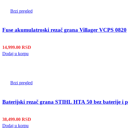
Brzi pregled
Fuse akumulatroski rezač grana Villager VCPS 0820
14,999.00
RSD
Dodaj u korpu
Brzi pregled
Baterijski rezač grana STIHL HTA 50 bez baterije i 
38,499.00
RSD
Dodaj u korpu