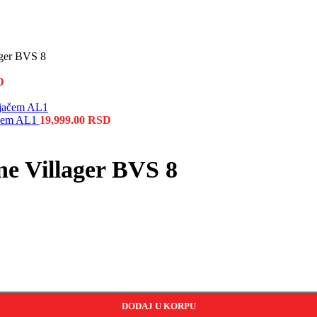
ager BVS 8
D
jačem AL1
19,999.00
RSD
ne Villager BVS 8
DODAJ U KORPU