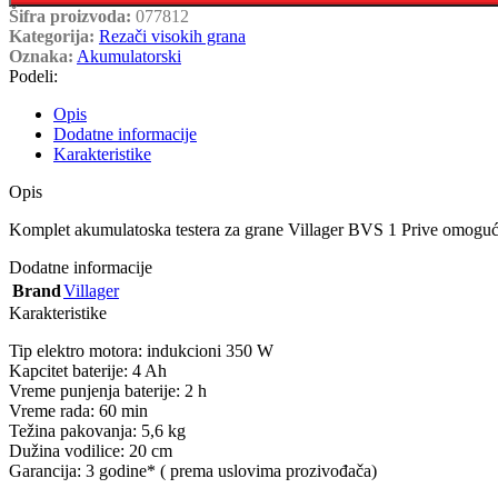
Šifra proizvoda:
077812
Kategorija:
Rezači visokih grana
Oznaka:
Akumulatorski
Podeli:
Opis
Dodatne informacije
Karakteristike
Opis
Komplet akumulatoska testera za grane Villager BVS 1 Prive omogućić
Dodatne informacije
Brand
Villager
Karakteristike
Tip elektro motora: indukcioni 350 W
Kapcitet baterije: 4 Ah
Vreme punjenja baterije: 2 h
Vreme rada: 60 min
Težina pakovanja: 5,6 kg
Dužina vodilice: 20 cm
Garancija: 3 godine* ( prema uslovima prozivođača)