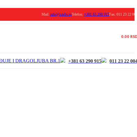
Mail:
info@intehv.rs
Telefon:
+381 63 290 915
Fax: 011 23 22 00
0.00
RS
ĐUJE I DRAGOLJUBA BR.1
+381 63 290 915
011 23 22 00