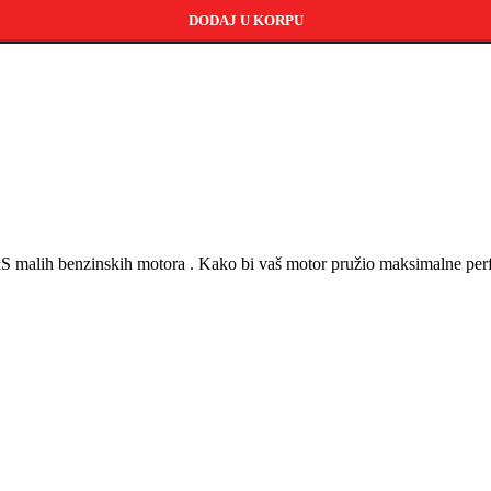
DODAJ U KORPU
S malih benzinskih motora . Kako bi vaš motor pružio maksimalne perfo