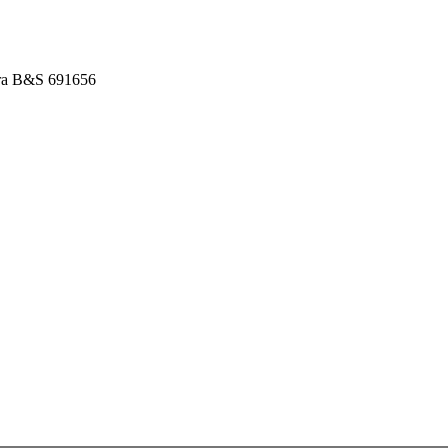
era B&S 691656
6