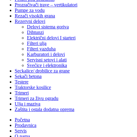
Prozračivači trave – vertikulatori
Pumpe za vodu
Rezači visokih grana
Rezervni delovi
Delovi sistema goriva
Dihtunzi
Električni delovi I starteri
Filteri ulja
Filteri vazduha
Karburatori i delovi
Servisni setovi i alati
Svećice i elektronika
Seckalice/ drobilice za grane
Sekači betona
Testere
Traktorske kosilice
Trimeri
Trimeri za živu ogradu
Ulja i maziva
Zaštita i ostala dodatna oprema
Početna
Prodavnica
Servis
O nama