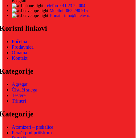
Beograd
Telefon: 011 23 22 004
Mobilni: 063 290 915
E-mail: info@intehv.rs
Korisni linkovi
Početna
Prodavnica
O nama
Kontakt
Kategorije
Agregati
Čistači snega
Testere
Trimeri
Kategorije
Atomizeri – prskalice
Perači pod pritiskom