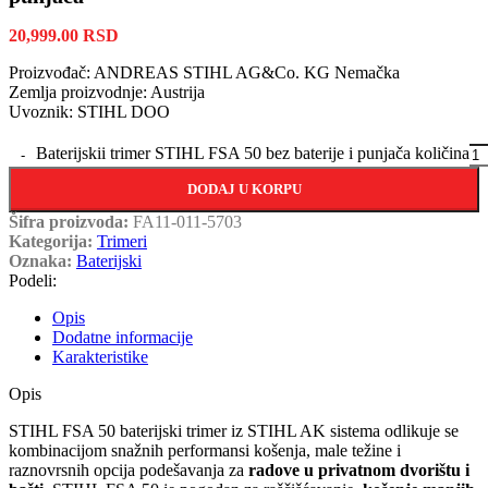
20,999.00
RSD
Proizvođač: ANDREAS STIHL AG&Co. KG Nemačka
Zemlja proizvodnje: Austrija
Uvoznik: STIHL DOO
Baterijskii trimer STIHL FSA 50 bez baterije i punjača količina
DODAJ U KORPU
Šifra proizvoda:
FA11-011-5703
Kategorija:
Trimeri
Oznaka:
Baterijski
Podeli:
Opis
Dodatne informacije
Karakteristike
Opis
STIHL FSA 50 baterijski trimer iz STIHL AK sistema odlikuje se
kombinacijom snažnih performansi košenja, male težine i
raznovrsnih opcija podešavanja za
radove u privatnom dvorištu i