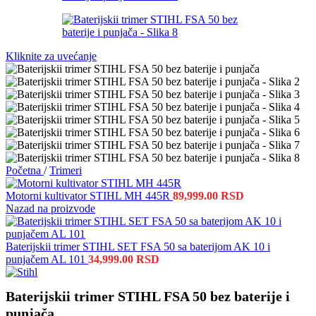
Kliknite za uvećanje
Početna
/
Trimeri
Motorni kultivator STIHL MH 445R
89,999.00
RSD
Nazad na proizvode
Baterijskii trimer STIHL SET FSA 50 sa baterijom AK 10 i
punjačem AL 101
34,999.00
RSD
Baterijskii trimer STIHL FSA 50 bez baterije i
punjača