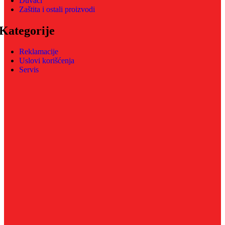
Duvači
Zaštita i ostali proizvodi
Kategorije
Reklamacije
Uslovi korišćenja
Servis