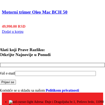
Motorni trimer Oleo Mac BCH 50
49,990.00
RSD
Dodaj u korpu
Alati koji Prave Razliku:
Otkrijte Najnovije u Ponudi
Vaš e-mail
Koristiće se u skladu sa našom
Politikom privatnosti
Adresa: Đuje i Dragoljuba br.1, Petlovo brdo, 11090