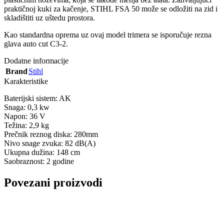
praktičnoj kuki za kačenje, STIHL FSA 50 može se odložiti na zid i
skladištiti uz uštedu prostora.
Kao standardna oprema uz ovaj model trimera se isporučuje rezna
glava auto cut C3-2.
Dodatne informacije
Brand
Stihl
Karakteristike
Baterijski sistem: AK
Snaga: 0,3 kw
Napon: 36 V
Težina: 2,9 kg
Prečnik reznog diska: 280mm
Nivo snage zvuka: 82 dB(A)
Ukupna dužina: 148 cm
Saobraznost: 2 godine
Povezani proizvodi