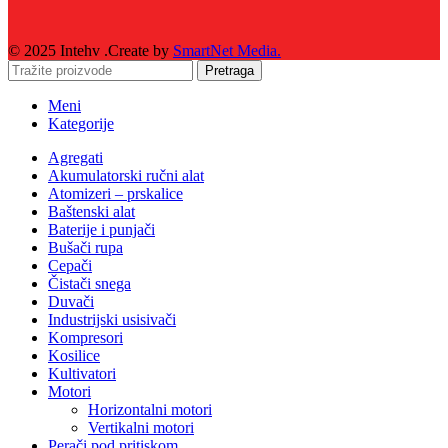
© 2025 Intehv .Create by
SmartNet Media.
Pretraga
Meni
Kategorije
Agregati
Akumulatorski ručni alat
Atomizeri – prskalice
Baštenski alat
Baterije i punjači
Bušači rupa
Cepači
Čistači snega
Duvači
Industrijski usisivači
Kompresori
Kosilice
Kultivatori
Motori
Horizontalni motori
Vertikalni motori
Perači pod pritiskom