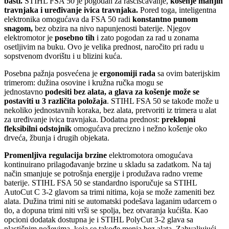
bašti.
STIHL FSA 50 je pogodan za raščišćavanje,
košenje manjih
travnjaka i uređivanje ivica travnjaka.
Pored toga, inteligentna
elektronika omogućava da FSA 50 radi
konstantno punom
snagom,
bez obzira na nivo napunjenosti baterije. Njegov
elektromotor je
posebno tih
i zato pogodan za rad u zonama
osetljivim na buku. Ovo je velika prednost, naročito pri radu u
sopstvenom dvorištu i u blizini kuća.
Posebna pažnja posvećena je
ergonomiji rada
sa ovim baterijskim
trimerom: dužina osovine i kružna ručka mogu se
jednostavno
podesiti bez alata, a glava za košenje može se
postaviti u 3 različita položaja
. STIHL FSA 50 se takođe može u
nekoliko jednostavnih koraka, bez alata, pretvoriti iz trimera u alat
za uređivanje ivica travnjaka. Dodatna prednost:
preklopni
fleksibilni odstojnik
omogućava precizno i nežno košenje oko
drveća, žbunja i drugih objekata.
Promenljiva regulacija brzine
elektromotora omogućava
kontinuirano prilagođavanje brzine u skladu sa zadatkom. Na taj
način smanjuje se potrošnja energije i produžava radno vreme
baterije. STIHL FSA 50 se standardno isporučuje sa STIHL
AutoCut C 3-2 glavom sa trimi nitima, koja se može zameniti bez
alata. Dužina trimi niti se automatski podešava laganim udarcem o
tlo, a dopuna trimi niti vrši se spolja, bez otvaranja kućišta. Kao
opcioni dodatak dostupna je i STIHL PolyCut 3-2 glava sa
plastičnim noževima, koja se takođe menja bez alata. Zahvaljujući