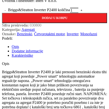
Uvoznik i distributer: Inteh V d.o.o.
Briggs&Stratton Inverter P2400 količina
DODAJ U KORPU
Šifra proizvoda:
030800
Kategorija:
Agregati
Oznake:
Benzinski
,
Četvorotaktni motor
,
Inverter
,
Monofazni
Podeli:
Opis
Dodatne informacije
Karakteristike
Opis
Briggs&Stratton Inverter P2400 je laki prenosni benzinski ekstra tihi
agregat koji poseduje „Power smart“ tehnologiju automatkse
regualcije napona. „Power smart“ tehnologija omogućava
konstantan napon koji je jako bitan prilikom povezivanja sa
električnim uređaje poput računara, televizora , baterija za punjenje
telefona, panela. Inverter P2400 poseduje ručni start. NAPOMENA:
Set točkova i teleskopskih ručica, set za paralelno povezivanje dva
agregata za agregat P2400 je potrebno poručiti posebno i za iste je
potrebna doplata! ( kataloški broj seta točkova 6861 , kataloški broj