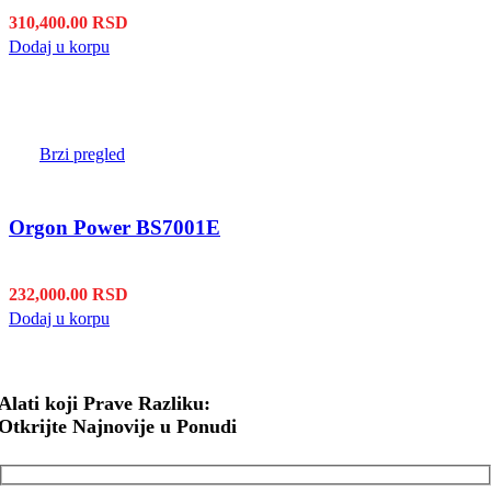
310,400.00
RSD
Dodaj u korpu
Brzi pregled
Orgon Power BS7001E
232,000.00
RSD
Dodaj u korpu
Alati koji Prave Razliku:
Otkrijte Najnovije u Ponudi