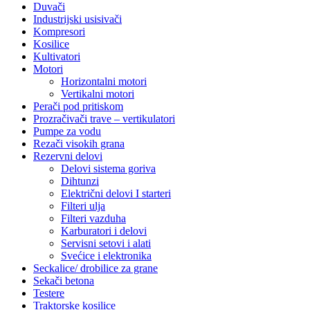
Duvači
Industrijski usisivači
Kompresori
Kosilice
Kultivatori
Motori
Horizontalni motori
Vertikalni motori
Perači pod pritiskom
Prozračivači trave – vertikulatori
Pumpe za vodu
Rezači visokih grana
Rezervni delovi
Delovi sistema goriva
Dihtunzi
Električni delovi I starteri
Filteri ulja
Filteri vazduha
Karburatori i delovi
Servisni setovi i alati
Svećice i elektronika
Seckalice/ drobilice za grane
Sekači betona
Testere
Traktorske kosilice