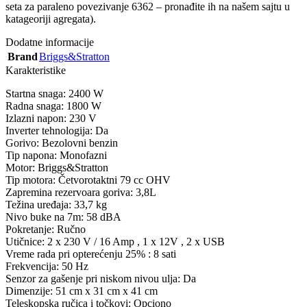
seta za paraleno povezivanje 6362 – pronađite ih na našem sajtu u
katageoriji agregata).
Dodatne informacije
Brand
Briggs&Stratton
Karakteristike
Startna snaga: 2400 W
Radna snaga: 1800 W
Izlazni napon: 230 V
Inverter tehnologija: Da
Gorivo: Bezolovni benzin
Tip napona: Monofazni
Motor: Briggs&Stratton
Tip motora: Četvorotaktni 79 cc OHV
Zapremina rezervoara goriva: 3,8L
Težina uređaja: 33,7 kg
Nivo buke na 7m: 58 dBA
Pokretanje: Ručno
Utičnice: 2 x 230 V / 16 Amp , 1 x 12V , 2 x USB
Vreme rada pri opterećenju 25% : 8 sati
Frekvencija: 50 Hz
Senzor za gašenje pri niskom nivou ulja: Da
Dimenzije: 51 cm x 31 cm x 41 cm
Teleskopska ručica i točkovi: Opciono