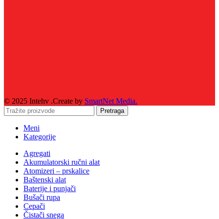
© 2025 Intehv .Create by
SmartNet Media.
Pretraga
Meni
Kategorije
Agregati
Akumulatorski ručni alat
Atomizeri – prskalice
Baštenski alat
Baterije i punjači
Bušači rupa
Cepači
Čistači snega