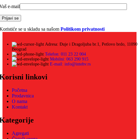
Vaš e-mail
Koristiće se u skladu sa našom
Politikom privatnosti
Adresa: Đuje i Dragoljuba br.1, Petlovo brdo, 11090
Beograd
Telefon: 011 23 22 004
Mobilni: 063 290 915
E-mail: info@intehv.rs
Korisni linkovi
Početna
Prodavnica
O nama
Kontakt
Kategorije
Agregati
Čistači snega