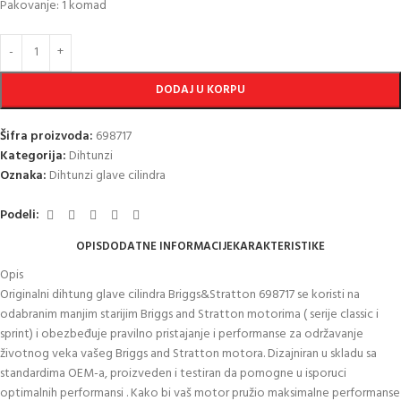
Pakovanje: 1 komad
DODAJ U KORPU
Šifra proizvoda:
698717
Kategorija:
Dihtunzi
Oznaka:
Dihtunzi glave cilindra
Podeli:
OPIS
DODATNE INFORMACIJE
KARAKTERISTIKE
Opis
Originalni dihtung glave cilindra Briggs&Stratton 698717 se koristi na
odabranim manjim starijim Briggs and Stratton motorima ( serije classic i
sprint) i obezbeđuje pravilno pristajanje i performanse za održavanje
životnog veka vašeg Briggs and Stratton motora. Dizajniran u skladu sa
standardima OEM-a, proizveden i testiran da pomogne u isporuci
optimalnih performansi . Kako bi vaš motor pružio maksimalne performanse