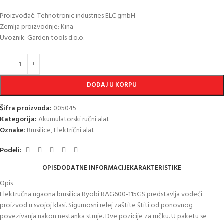
Proizvođač: Tehnotronic industries ELC gmbH
Zemlja proizvodnje: Kina
Uvoznik: Garden tools d.o.o.
DODAJ U KORPU
Šifra proizvoda:
005045
Kategorija:
Akumulatorski ručni alat
Oznake:
Brusilice
,
Električni alat
Podeli:
OPIS
DODATNE INFORMACIJE
KARAKTERISTIKE
Opis
Elektručna ugaona brusilica Ryobi RAG600-115GS predstavlja vodeći
proizvod u svojoj klasi. Sigurnosni relej zaštite štiti od ponovnog
povezivanja nakon nestanka struje. Dve pozicije za ručku. U paketu se