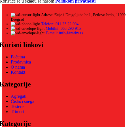
Koristiće se u skladu sa našom
Politikom privatnosti
Adresa: Đuje i Dragoljuba br.1, Petlovo brdo, 11090
Beograd
Telefon: 011 23 22 004
Mobilni: 063 290 915
E-mail: info@intehv.rs
Korisni linkovi
Početna
Prodavnica
O nama
Kontakt
Kategorije
Agregati
Čistači snega
Testere
Trimeri
Kategorije