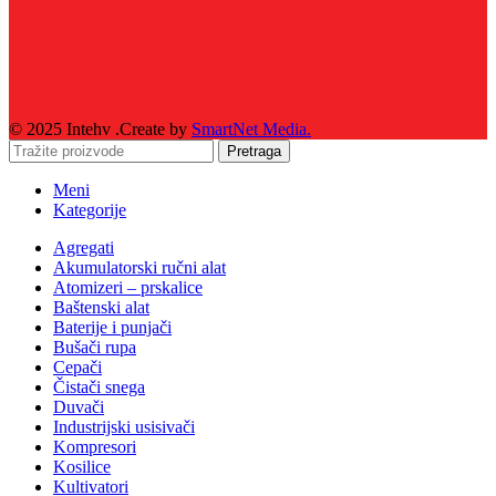
© 2025 Intehv .Create by
SmartNet Media.
Pretraga
Meni
Kategorije
Agregati
Akumulatorski ručni alat
Atomizeri – prskalice
Baštenski alat
Baterije i punjači
Bušači rupa
Cepači
Čistači snega
Duvači
Industrijski usisivači
Kompresori
Kosilice
Kultivatori