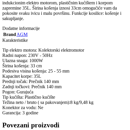
indukcionim elektro motorom, plastičnim kućištem i korpom
zapremine 35L. Širina košenja iznosi 33cm omogućiće vam da
pokosite svaku ivicu i malu površinu. Funkcije kosilice: košenje i
sakupljanje.
Dodatne informacije
Brand
AGM
Karakteristike
Tip elektro motora: Kolektorski elektromotor
Radni napon: 230V - 50Hz
Ulazna snaga: 1000W
Širina košenja: 33 cm
Podesiva visina košenja: 25 - 55 mm
Kapacitet korpe: 35L
Prednji točak: Prečnik 140 mm
Zadnji točkovi: Prečnik 140 mm
Pogon: Gurajuća
Tip kućišta: Plastično kućište
Težina neto / bruto ( sa pakovanjem):8 kg/9,48 kg
Konektor za vodu: Ne
Garancija: 3 godine
Povezani proizvodi