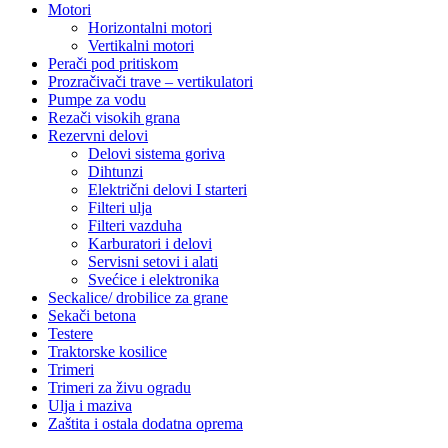
Motori
Horizontalni motori
Vertikalni motori
Perači pod pritiskom
Prozračivači trave – vertikulatori
Pumpe za vodu
Rezači visokih grana
Rezervni delovi
Delovi sistema goriva
Dihtunzi
Električni delovi I starteri
Filteri ulja
Filteri vazduha
Karburatori i delovi
Servisni setovi i alati
Svećice i elektronika
Seckalice/ drobilice za grane
Sekači betona
Testere
Traktorske kosilice
Trimeri
Trimeri za živu ogradu
Ulja i maziva
Zaštita i ostala dodatna oprema