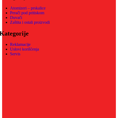
Atomizeri – prskalice
Perači pod pritiskom
Duvači
Zaštita i ostali proizvodi
Kategorije
Reklamacije
Uslovi korišćenja
Servis