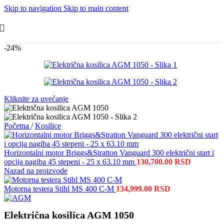
Skip to navigation
Skip to main content
-24%
Kliknite za uvećanje
Početna
/
Kosilice
Horizontalni motor Briggs&Stratton Vanguard 300 električni start i
opcija nagiba 45 stepeni - 25 x 63.10 mm
130,700.00
RSD
Nazad na proizvode
Motorna testera Stihl MS 400 C-M
134,999.00
RSD
Električna kosilica AGM 1050