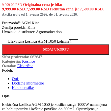
Originalna cena je bila:
9,999.00
RSD
9,999.00 RSD.
7,599.00
RSD
Trenutna cena je: 7,599.00 RSD.
Akcija traje od 1. avgust 2026. do 31. avgust 2026.
Proizvođač: AGM Kina
Zemlja porekla: Kina
Uvoznik i distributer: Agromarket doo
Električna kosilica AGM 1050 količina
DODAJ U KORPU
Šifra proizvoda:
062647
Kategorija:
Kosilice
Oznaka:
Električne
Podeli:
Opis
Dodatne informacije
Karakteristike
Opis
Električna kosilica AGM 1050 je kosilica snage 1000W namenjena
za hobi upotrebu i košenje površina do 300m2. Opremljena je