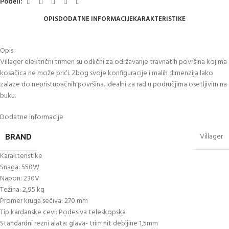
Podeli:
OPIS
DODATNE INFORMACIJE
KARAKTERISTIKE
Opis
Villager električni trimeri su odlični za održavanje travnatih površina kojima
kosačica ne može prići. Zbog svoje konfiguracije i malih dimenzija lako
zalaze do nepristupačnih površina. Idealni za rad u područjima osetljivim na
buku.
Dodatne informacije
BRAND
Villager
Karakteristike
Snaga: 550W
Napon: 230V
Težina: 2,95 kg
Promer kruga sečiva: 270 mm
Tip kardanske cevi: Podesiva teleskopska
Standardni rezni alata: glava- trim nit debljine 1,5mm