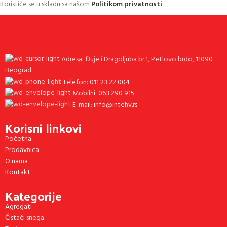
Koristiće se u skladu sa našom
Politikom privatnosti
Adresa: Đuje i Dragoljuba br.1, Petlovo brdo, 11090
Beograd
Telefon: 011 23 22 004
Mobilni: 063 290 915
E-mail: info@intehv.rs
Korisni linkovi
Početna
Prodavnica
O nama
Kontakt
Kategorije
Agregati
Čistači snega