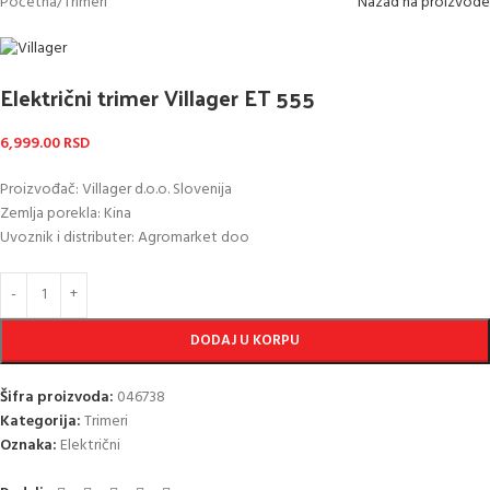
Početna
/
Trimeri
Nazad na proizvode
Električni trimer Villager ET 555
6,999.00
RSD
Proizvođač: Villager d.o.o. Slovenija
Zemlja porekla: Kina
Uvoznik i distributer: Agromarket doo
DODAJ U KORPU
Šifra proizvoda:
046738
Kategorija:
Trimeri
Oznaka:
Električni