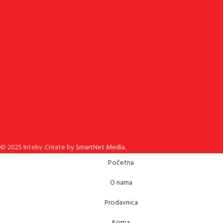
© 2025 Intehv .Create by
SmartNet Media.
Početna
O nama
Prodavnica
Korpa