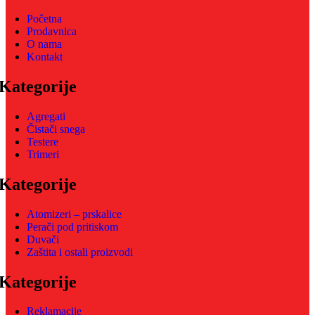
Početna
Prodavnica
O nama
Kontakt
Kategorije
Agregati
Čistači snega
Testere
Trimeri
Kategorije
Atomizeri – prskalice
Perači pod pritiskom
Duvači
Zaštita i ostali proizvodi
Kategorije
Reklamacije