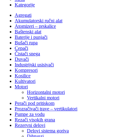
Kategorije
Agregati
Akumulatorski ručni alat
Atomizeri – prskalice
Baštenski alat
Baterije i punjači
Bušači rupa
Cepači
Čistači snega
Duvači
Industrijski usisivači
Kompresori
Kosilice
Kultivatori
Motori
Horizontalni motori
Vertikalni motori
Perači pod pritiskom
Prozračivači trave – vertikulatori
Pumpe za vodu
Rezači visokih grana
Rezervni delovi
Delovi sistema goriva
Dihtunzi