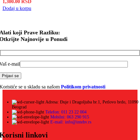
1,300.00
RSD
Dodaj u korpu
Alati koji Prave Razliku:
Otkrijte Najnovije u Ponudi
Vaš e-mail
Koristiće se u skladu sa našom
Politikom privatnosti
Adresa: Đuje i Dragoljuba br.1, Petlovo brdo, 11090
Beograd
Telefon: 011 23 22 004
Mobilni: 063 290 915
E-mail: info@intehv.rs
Korisni linkovi