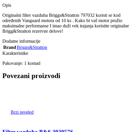
Opis
Originalni filter vazduha Briggs&Stratton 797032 koristi se kod
određenih Vanguard motora od 10 ks . Kako bi vaš motor pružio
maksimalne performanse I imao duži vek trajanja koristite originalne
Brigg&Stratton rezervne delove!
Dodatne informacije
Brand
Briggs&Stratton
Karakteristike
Pakovanje: 1 komad
Povezani proizvodi
Brzi pregled
Filter vazduha B&S 393957S