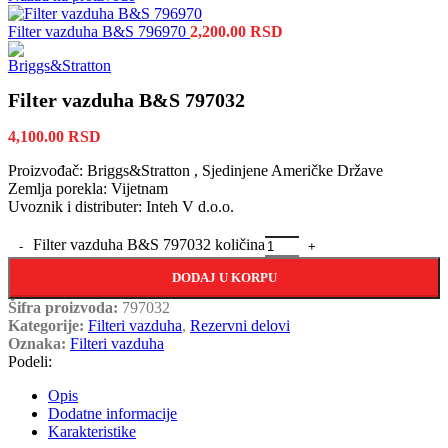
Filter vazduha B&S 796970
2,200.00
RSD
Filter vazduha B&S 797032
4,100.00
RSD
Proizvođač: Briggs&Stratton , Sjedinjene Američke Države
Zemlja porekla: Vijetnam
Uvoznik i distributer: Inteh V d.o.o.
Filter vazduha B&S 797032 količina
DODAJ U KORPU
Šifra proizvoda:
797032
Kategorije:
Filteri vazduha
,
Rezervni delovi
Oznaka:
Filteri vazduha
Podeli:
Opis
Dodatne informacije
Karakteristike