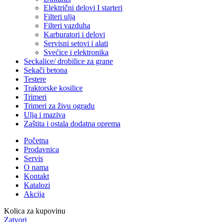
Električni delovi I starteri
Filteri ulja
Filteri vazduha
Karburatori i delovi
Servisni setovi i alati
Svećice i elektronika
Seckalice/ drobilice za grane
Sekači betona
Testere
Traktorske kosilice
Trimeri
Trimeri za živu ogradu
Ulja i maziva
Zaštita i ostala dodatna oprema
Početna
Prodavnica
Servis
O nama
Kontakt
Katalozi
Akcija
Kolica za kupovinu
Zatvori