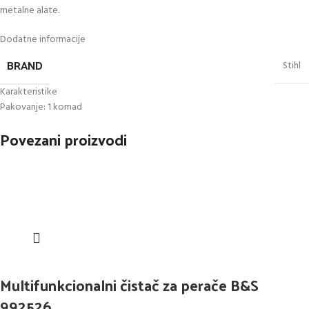
metalne alate.
Dodatne informacije
BRAND
Stihl
Karakteristike
Pakovanje: 1 komad
Povezani proizvodi
Multifunkcionalni čistač za perače B&S
992526