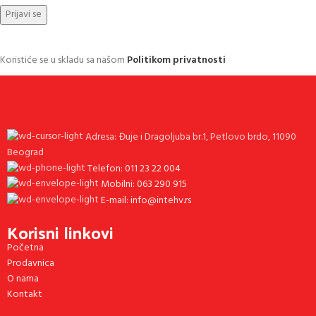
Koristiće se u skladu sa našom
Politikom privatnosti
Adresa: Đuje i Dragoljuba br.1, Petlovo brdo, 11090
Beograd
Telefon: 011 23 22 004
Mobilni: 063 290 915
E-mail: info@intehv.rs
Korisni linkovi
Početna
Prodavnica
O nama
Kontakt