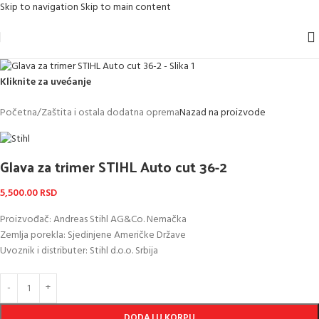
Skip to navigation
Skip to main content
Kliknite za uvećanje
Početna
/
Zaštita i ostala dodatna oprema
Nazad na proizvode
Glava za trimer STIHL Auto cut 36-2
5,500.00
RSD
Proizvođač: Andreas Stihl AG&Co. Nemačka
Zemlja porekla: Sjedinjene Američke Države
Uvoznik i distributer: Stihl d.o.o. Srbija
DODAJ U KORPU