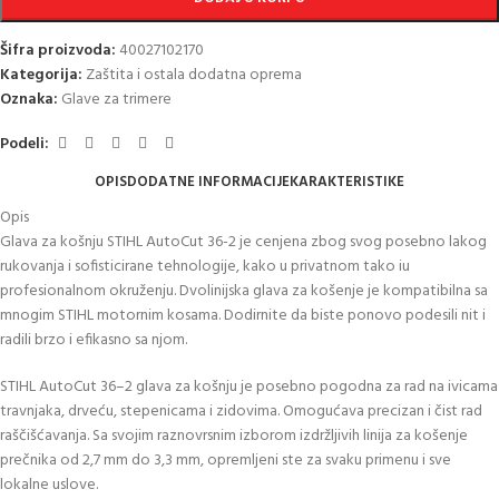
Šifra proizvoda:
40027102170
Kategorija:
Zaštita i ostala dodatna oprema
Oznaka:
Glave za trimere
Podeli:
OPIS
DODATNE INFORMACIJE
KARAKTERISTIKE
Opis
Glava za košnju STIHL AutoCut 36-2 je cenjena zbog svog posebno lakog
rukovanja i sofisticirane tehnologije, kako u privatnom tako iu
profesionalnom okruženju. Dvolinijska glava za košenje je kompatibilna sa
mnogim STIHL motornim kosama. Dodirnite da biste ponovo podesili nit i
radili brzo i efikasno sa njom.
STIHL AutoCut 36–2 glava za košnju je posebno pogodna za rad na ivicama
travnjaka, drveću, stepenicama i zidovima. Omogućava precizan i čist rad
raščišćavanja. Sa svojim raznovrsnim izborom izdržljivih linija za košenje
prečnika od 2,7 mm do 3,3 mm, opremljeni ste za svaku primenu i sve
lokalne uslove.