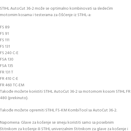
STIHL AutoCut 36-2 može se optimalno kombinovati sa sledećim
motornim kosama i testerama za čišćenje iz STIHL-a:
FS 89
FS 91
FS 111
FS 131
FS 240 C-E
FSA 130
FSA 135
FR 131 T
FR 410 C-E
FR 460 TC-EM
Takođe možete koristiti STIHL AutoCut 36-2 sa motornom kosom STIHL FR
480 (prekinuto).
Takođe možete opremiti STIHL FS-KM KombiTool sa AutoCut 36-2.
Napomena: Glave za košenje se smeju koristiti samo sa posebnim
štitnikom za košenje ili STIHL univerzalnim štitnikom za glave za košenje i