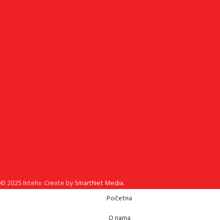
© 2025 Intehv .Create by
SmartNet Media.
Početna
O nama