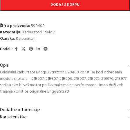
DODAJ U KORPU
Šifra proizvoda:
590400
Kategorija:
Karburatori i delovi
Oznaka:
Karburatori
Podeli:
Opis
Originalni karburator Briggs&Stratton 590400 koristi se kod određenih
modela motora – 21B907, 21B807, 21B906, 21B907, 21B972, 21B976, 21B977
serija.Kako bi vaš motor pružio maksimalne performanse I imao duži vek
trajanja koristite originalne Brigg&Stratt
Dodatne informacije
Karakteristike