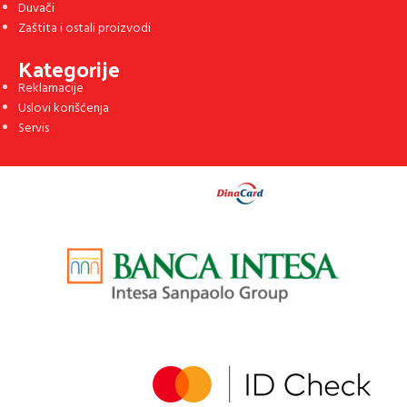
Duvači
Zaštita i ostali proizvodi
Kategorije
Reklamacije
Uslovi korišćenja
Servis