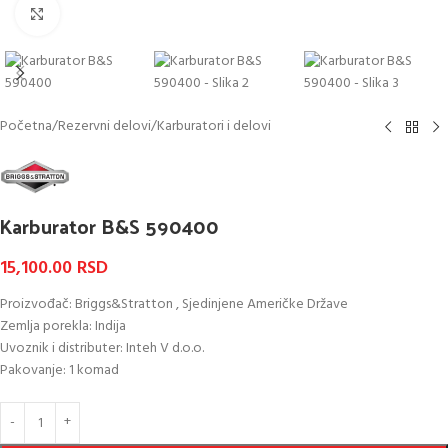
Kliknite za uvećanje
Početna
/
Rezervni delovi
/
Karburatori i delovi
Karburator B&S 590400
15,100.00
RSD
Proizvođač: Briggs&Stratton , Sjedinjene Američke Države
Zemlja porekla: Indija
Uvoznik i distributer: Inteh V d.o.o.
Pakovanje: 1 komad