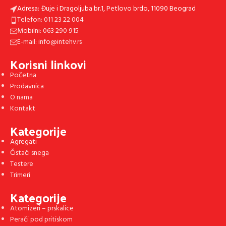
Adresa: Đuje i Dragoljuba br.1, Petlovo brdo, 11090 Beograd
Telefon: 011 23 22 004
Mobilni: 063 290 915
E-mail: info@intehv.rs
Korisni linkovi
Početna
Prodavnica
O nama
Kontakt
Kategorije
Agregati
Čistači snega
Testere
Trimeri
Kategorije
Atomizeri – prskalice
Perači pod pritiskom