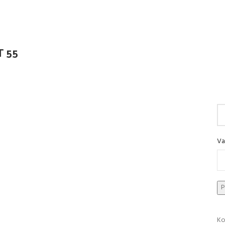
T 55
Va
Ko