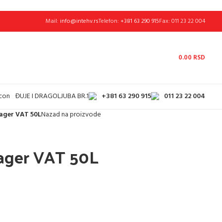
Mail:
info@intehv.rs
Telefon:
+381 63 290 915
Fax: 011 23 22 004
0.00
RSD
+381 63 290 915
011 23 22 004
ĐUJE I DRAGOLJUBA BR.1
ager VAT 50L
Nazad na proizvode
lager VAT 50L