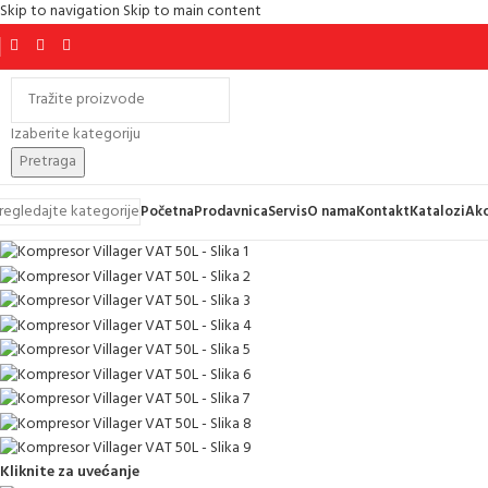
Skip to navigation
Skip to main content
Izaberite kategoriju
Pretraga
regledajte kategorije
Početna
Prodavnica
Servis
O nama
Kontakt
Katalozi
Akc
Kliknite za uvećanje