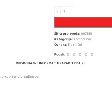
Šifra proizvoda:
007585
Kategorija:
Kompresori
Oznaka:
Električni
Podeli:
OPIS
DODATNE INFORMACIJE
KARAKTERISTIKE
ransport unutar radionice.