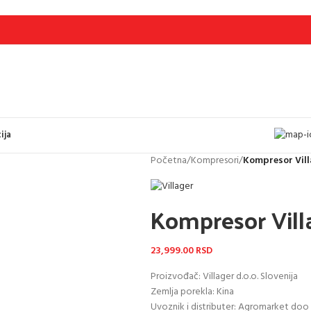
ija
Početna
/
Kompresori
/
Kompresor Vill
Kompresor Vil
23,999.00
RSD
Proizvođač: Villager d.o.o. Slovenija
Zemlja porekla: Kina
Uvoznik i distributer: Agromarket doo