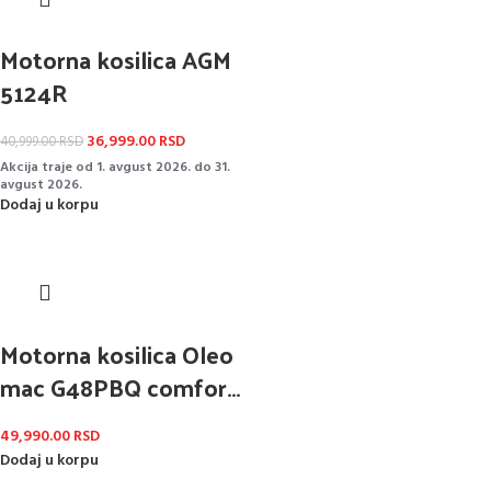
Motorna kosilica AGM
5124R
36,999.00
RSD
40,999.00
RSD
Akcija traje od 1. avgust 2026. do 31.
avgust 2026.
Dodaj u korpu
Motorna kosilica Oleo
mac G48PBQ comfort
plus
49,990.00
RSD
Dodaj u korpu