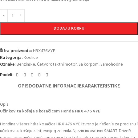
DODAJ U KORPU
Šifra proizvoda:
HRX476VYE
Kategorija:
Kosilice
Oznake:
Benzinske
,
Četvorotaktni motor
,
Sa korpom
,
Samohodne
Podeli:
OPIS
DODATNE INFORMACIJE
KARAKTERISTIKE
Opis
Učinkovita košnja s kosačicom
Honda
HRX 476 VY
E
Hondina višebrzinska kosačica HRX 476 VYE izvrsno je rješenje za preciznu i
učinkovitu košnju zahtjevnijeg zelenila. Njezin inovativni SMART-DriveR
pogon omogućuje veću preciznost pri košnji oko prepreka poput drveća,