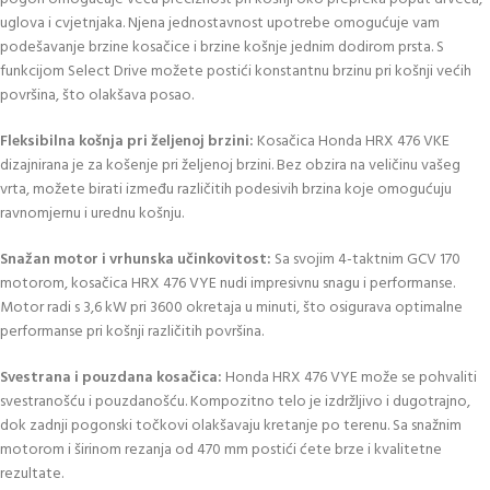
uglova i cvjetnjaka. Njena jednostavnost upotrebe omogućuje vam
podešavanje brzine kosačice i brzine košnje jednim dodirom prsta. S
funkcijom Select Drive možete postići konstantnu brzinu pri košnji većih
površina, što olakšava posao.
Fleksibilna košnja pri željenoj brzini:
Kosačica Honda HRX 476 VKE
dizajnirana je za košenje pri željenoj brzini. Bez obzira na veličinu vašeg
vrta, možete birati između različitih podesivih brzina koje omogućuju
ravnomjernu i urednu košnju.
Snažan motor i vrhunska učinkovitost:
Sa svojim 4-taktnim GCV 170
motorom, kosačica HRX 476 VYE nudi impresivnu snagu i performanse.
Motor radi s 3,6 kW pri 3600 okretaja u minuti, što osigurava optimalne
performanse pri košnji različitih površina.
Svestrana i pouzdana kosačica:
Honda HRX 476 VYE može se pohvaliti
svestranošću i pouzdanošću. Kompozitno telo je izdržljivo i dugotrajno,
dok zadnji pogonski točkovi olakšavaju kretanje po terenu. Sa snažnim
motorom i širinom rezanja od 470 mm postići ćete brze i kvalitetne
rezultate.