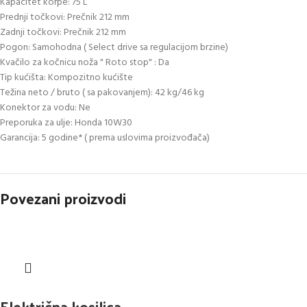
Kapacitet korpe: 75 L
Prednji točkovi: Prečnik 212 mm
Zadnji točkovi: Prečnik 212 mm
Pogon: Samohodna ( Select drive sa regulacijom brzine)
Kvačilo za kočnicu noža " Roto stop" : Da
Tip kućišta: Kompozitno kućište
Težina neto / bruto ( sa pakovanjem): 42 kg/46 kg
Konektor za vodu: Ne
Preporuka za ulje: Honda 10W30
Garancija: 5 godine* ( prema uslovima proizvođača)
Povezani proizvodi
Električna kosilica