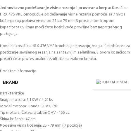
Jednostavno podešavanje visine rezanja i prostrana korpa:
Kosačica
HRX 476 VKE omogućuje podešavanje visine rezanja pomoću sa 7 nivoa
košenja koji pokriva visine od 25 do 79 mm. S prostranom korpom
kapaciteta 69 litara moći ćete kositi veće površine bez nepotrebnog
pražnjenja.
Hondina kosačica HRX 476 VYE kombinuje inovaciju, snagu i fleksibilnost za
postizanje savršenog rezanja na zahtevnijim zelenilima. S ovom kosačicom
postići ćete profesionalne rezultate na svakom koraku.
Dodatne informacije
BRAND
HONDA
Karakteristike
Snaga motora: 3,1 KW / 4,21 ks
Model motora: Honda GCVX 170
Tip motora: Četvorotaktni OHV - 166 cc
Širina košenja: 47 cm
Podesiva visina košenja: 25 - 79 mm ( 7 pozicija)