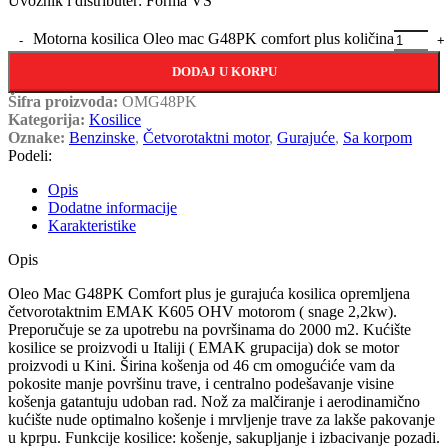
Uvoznik i distributer: Forma VS
Motorna kosilica Oleo mac G48PK comfort plus količina
DODAJ U KORPU
Šifra proizvoda:
OMG48PK
Kategorija:
Kosilice
Oznake:
Benzinske
,
Četvorotaktni motor
,
Gurajuće
,
Sa korpom
Podeli:
Opis
Dodatne informacije
Karakteristike
Opis
Oleo Mac G48PK Comfort plus je gurajuća kosilica opremljena
četvorotaktnim EMAK K605 OHV motorom ( snage 2,2kw).
Preporučuje se za upotrebu na površinama do 2000 m2. Kućište
kosilice se proizvodi u Italiji ( EMAK grupacija) dok se motor
proizvodi u Kini. Širina košenja od 46 cm omogućiće vam da
pokosite manje površinu trave, i centralno podešavanje visine
košenja gatantuju udoban rad. Nož za malčiranje i aerodinamično
kućište nude optimalno košenje i mrvljenje trave za lakše pakovanje
u kprpu. Funkcije kosilice: košenje, sakupljanje i izbacivanje pozadi.