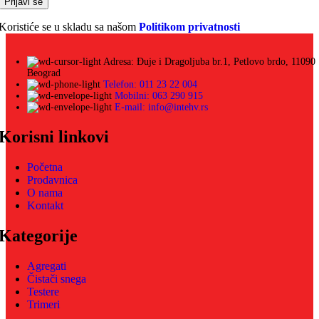
Koristiće se u skladu sa našom
Politikom privatnosti
Adresa: Đuje i Dragoljuba br.1, Petlovo brdo, 11090
Beograd
Telefon: 011 23 22 004
Mobilni: 063 290 915
E-mail: info@intehv.rs
Korisni linkovi
Početna
Prodavnica
O nama
Kontakt
Kategorije
Agregati
Čistači snega
Testere
Trimeri