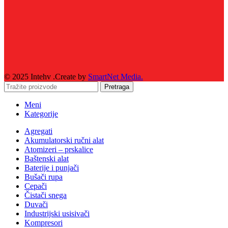
© 2025 Intehv .Create by
SmartNet Media.
Pretraga
Meni
Kategorije
Agregati
Akumulatorski ručni alat
Atomizeri – prskalice
Baštenski alat
Baterije i punjači
Bušači rupa
Cepači
Čistači snega
Duvači
Industrijski usisivači
Kompresori