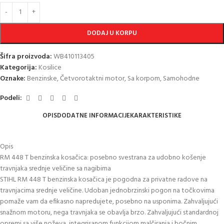
DODAJ U KORPU
Šifra proizvoda:
WB410113405
Kategorija:
Kosilice
Oznake:
Benzinske
,
Četvorotaktni motor
,
Sa korpom
,
Samohodne
Podeli:
OPIS
DODATNE INFORMACIJE
KARAKTERISTIKE
Opis
RM 448 T benzinska kosačica: posebno svestrana za udobno košenje
travnjaka srednje veličine sa nagibima
STIHL RM 448 T benzinska kosačica je pogodna za privatne radove na
travnjacima srednje veličine. Udoban jednobrzinski pogon na točkovima
pomaže vam da efikasno napredujete, posebno na usponima. Zahvaljujući
snažnom motoru, nega travnjaka se obavlja brzo. Zahvaljujući standardnoj
opremi sa više noževa, integrisanom funkcijom malčiranja i bočnim