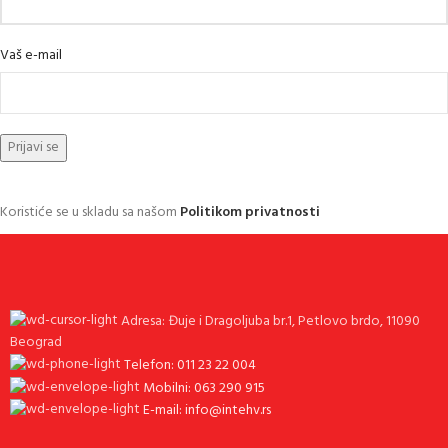
Vaš e-mail
Koristiće se u skladu sa našom
Politikom privatnosti
Adresa: Đuje i Dragoljuba br.1, Petlovo brdo, 11090
Beograd
Telefon: 011 23 22 004
Mobilni: 063 290 915
E-mail: info@intehv.rs