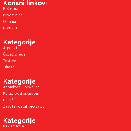
Korisni linkovi
Početna
Prodavnica
O nama
Kontakt
Kategorije
Agregati
Čistači snega
Testere
Trimeri
Kategorije
Atomizeri – prskalice
Perači pod pritiskom
Duvači
Zaštita i ostali proizvodi
Kategorije
Reklamacije