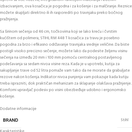
izbacivanjem, ova kosačica je pogodna i za košenje i za malčiranje. Reznice
možete skupljati direktno ili ih rasporediti po travnjaku preko bočnog
pražnjenja.
Sa širinom sečenja od 46 cm, točkovima koji se lako kreću i čvrstim
kućištem od polimera, STIHL RM 448 T kosačica za travu je posebno
pogodna za brzo i efikasno održavanje travnjaka srednje veličine. Da biste
postigli visoko precizno sečenje, možete lako da podesite željenu visinu
sečenja na između 20 mm i 100 mm pomoću centralnog postavljenog
podešavanja sa sedam nivoa visine reza. Kada je u upotrebi, kutija za
sakupljanje trave od 52 litra pomaže vam tako da ne morate da grabuljate
rezove nakon košenja. Indikator nivoa punjenja vam pokazuje kada kutiju
treba isprazniti, dok praktičan mehanizam za sklapanje olakšava pražnjenje.
Komforni upravljač podesiv po visini obezbeđuje udobno i ergonomsko
košenje.
Dodatne informacije
BRAND
Stihl
Karakteristike