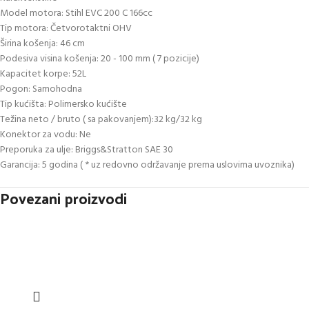
Model motora: Stihl EVC 200 C 166cc
Tip motora: Četvorotaktni OHV
Širina košenja: 46 cm
Podesiva visina košenja: 20 - 100 mm ( 7 pozicije)
Kapacitet korpe: 52L
Pogon: Samohodna
Tip kućišta: Polimersko kućište
Težina neto / bruto ( sa pakovanjem):32 kg/32 kg
Konektor za vodu: Ne
Preporuka za ulje: Briggs&Stratton SAE 30
Garancija: 5 godina ( * uz redovno održavanje prema uslovima uvoznika)
Povezani proizvodi