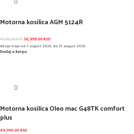
Motorna kosilica AGM 5124R
36,999.00
RSD
40,999.00
RSD
Akcija traje od 1. avgust 2026. do 31. avgust 2026.
Dodaj u korpu
Motorna kosilica Oleo mac G48TK comfort
plus
49,990.00
RSD