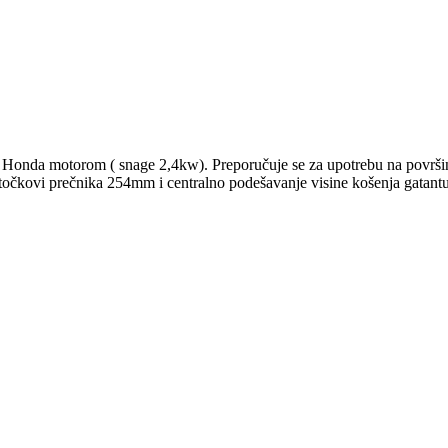
m Honda motorom ( snage 2,4kw). Preporučuje se za upotrebu na površin
očkovi prečnika 254mm i centralno podešavanje visine košenja gatantuju