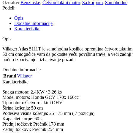
Oznake:
Benzinske
,
Četvorotaktni motor
,
Sa korpom
,
Samohodne
Podeli:
Opis
Dodatne informacije
Karakteristike
Opis
Villager Atlas 5111T je samohodna kosilica opremljna četvorotaktni
50 cm omogućiće vam da pokosite veću površinu trave, a veći zadnji t
bočno izbacivanje i izbacivanje pozadi.
Dodatne informacije
Brand
Villager
Karakteristike
Snaga motora: 2,4KW / 3,26 ks
Model motora: Honda GCV 170x 166cc
Tip motora: Četvorotaktni OHV
Širina košenja: 50 cm
Podesiva visina košenja: 25 - 75 mm ( 7 pozicija)
Kapacitet korpe: 60L
Prednji točkovi: Prečnik 178 mm
Zadnji točkovi: Prečnik 254 mm