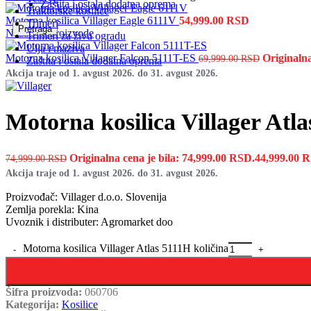
Zaštita i ostala dodatna oprema
Traktorske kosilice
Motorna kosilica Villager Eagle 6111V
54,999.00
RSD
Trimeri
Pretraga
Nazad na proizvode
Trimeri za živu ogradu
Ulja i maziva
Motorna kosilica Villager Falcon 5111T-ES
Originalna
69,999.00
RSD
Zaštita i ostala dodatna oprema
Akcija traje od 1. avgust 2026. do 31. avgust 2026.
Motorna kosilica Villager Atl
Originalna cena je bila: 74,999.00 RSD.
44,999.00
R
74,999.00
RSD
Akcija traje od 1. avgust 2026. do 31. avgust 2026.
Proizvođač: Villager d.o.o. Slovenija
Zemlja porekla: Kina
Uvoznik i distributer: Agromarket doo
Motorna kosilica Villager Atlas 5111H količina
Šifra proizvoda:
060706
Kategorija:
Kosilice