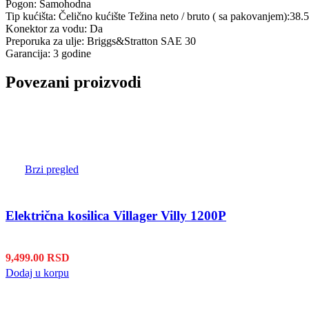
Pogon: Samohodna
Tip kućišta: Čelično kućište Težina neto / bruto ( sa pakovanjem):38.
Konektor za vodu: Da
Preporuka za ulje: Briggs&Stratton SAE 30
Garancija: 3 godine
Povezani proizvodi
Brzi pregled
Električna kosilica Villager Villy 1200P
9,499.00
RSD
Dodaj u korpu