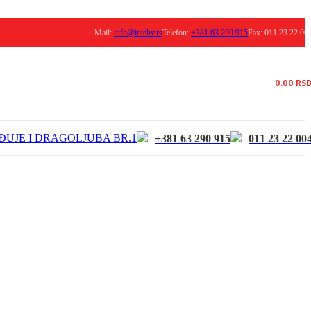
Mail:
info@intehv.rs
Telefon:
+381 63 290 915
Fax: 011 23 22 00
0.00
RS
ĐUJE I DRAGOLJUBA BR.1
+381 63 290 915
011 23 22 00