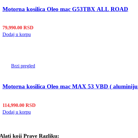
Motorna kosilica Oleo mac G53TBX ALL ROAD
79,990.00
RSD
Dodaj u korpu
Brzi pregled
Motorna kosilica Oleo mac MAX 53 VBD ( aluminiju
114,990.00
RSD
Dodaj u korpu
Alati koji Prave Razliku: