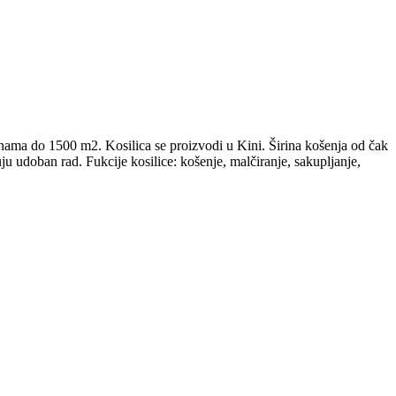
ama do 1500 m2. Kosilica se proizvodi u Kini. Širina košenja od čak
 udoban rad. Fukcije kosilice: košenje, malčiranje, sakupljanje,