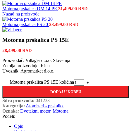
Motorna prskalica DM 14 PE
31,499.00
RSD
Nazad na proizvode
Motorna prskalica PS 20
28,499.00
RSD
Motorna prskalica PS 15E
28,499.00
RSD
Proizvođač: Villager d.o.o. Slovenija
Zemlja proizvodnje: Kina
Uvoznik: Agromarket d.o.o.
Motorna prskalica PS 15E količina
DODAJ U KORPU
Šifra proizvoda:
041233
Kategorija:
Atomizeri - prskalice
Oznake:
Dvotaktni motor
,
Motorna
Podeli:
Opis