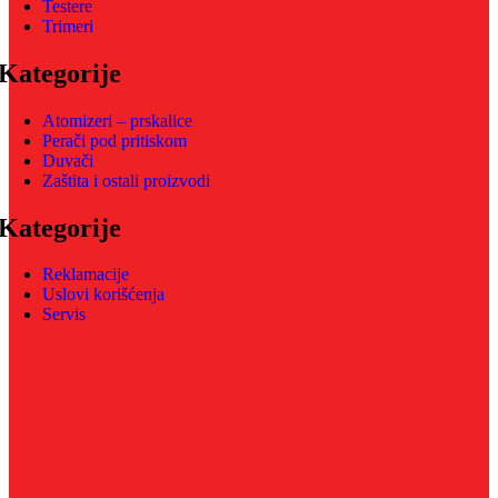
Testere
Trimeri
Kategorije
Atomizeri – prskalice
Perači pod pritiskom
Duvači
Zaštita i ostali proizvodi
Kategorije
Reklamacije
Uslovi korišćenja
Servis