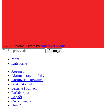
© 2025 Intehv .Create by
SmartNet Media.
Pretraga
Meni
Kategorije
Agregati
Akumulatorski ručni alat
Atomizeri – prskalice
Baštenski alat
Baterije i punjači
Bušači rupa
Cepači
Čistači snega
Duvači