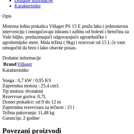
Dodatne informacije
Karakteristike
Opis
Motorna leđna prskalica Villager PS 15 E pruža laku i jednostavnu
intervenciju i omogućavaju ishranu i zaštitu od bolesti i štetočina za
Vaše biljke, preduzimajući odgovarajuće agrotehničke i
agrohemijske mere. Mala težina ( 9kg) i rezevoar od 15 L će vam
omogućiti da brzo i lako obavite posao.
Dodatne informacije
Brand
Villager
Karakteristike
Snaga : 0,7 kW / 0,95 KS
Zapremina motora : 25,4 cm3.
Tip motora: dvotaktni
Rezervoar goriva: 0,7L
Domet prskalice: od 9 do 12 m
Zapremina rezervoara za tečnost : 15 l
Težina pakovanja: 11,48 kg
Garancija: 2 godine
Povezani proizvodi