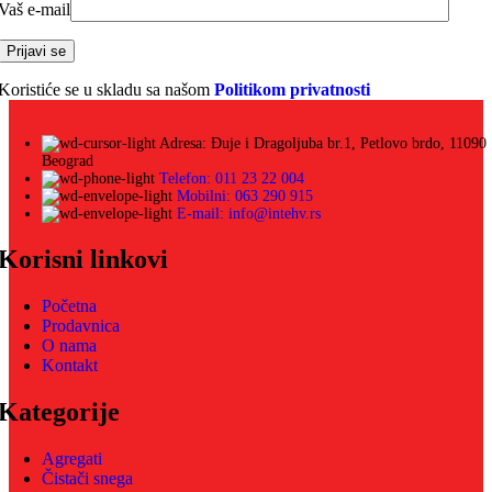
Vaš e-mail
Koristiće se u skladu sa našom
Politikom privatnosti
Adresa: Đuje i Dragoljuba br.1, Petlovo brdo, 11090
Beograd
Telefon: 011 23 22 004
Mobilni: 063 290 915
E-mail: info@intehv.rs
Korisni linkovi
Početna
Prodavnica
O nama
Kontakt
Kategorije
Agregati
Čistači snega