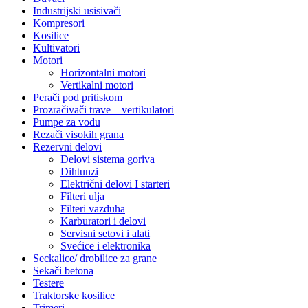
Industrijski usisivači
Kompresori
Kosilice
Kultivatori
Motori
Horizontalni motori
Vertikalni motori
Perači pod pritiskom
Prozračivači trave – vertikulatori
Pumpe za vodu
Rezači visokih grana
Rezervni delovi
Delovi sistema goriva
Dihtunzi
Električni delovi I starteri
Filteri ulja
Filteri vazduha
Karburatori i delovi
Servisni setovi i alati
Svećice i elektronika
Seckalice/ drobilice za grane
Sekači betona
Testere
Traktorske kosilice
Trimeri