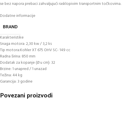
se bez napora prebaci zahvaljujući rasklopivim transportnim točkovima.
Dodatne informacije
BRAND
Karakteristike
Snaga motora: 2,30 kw / 3,2 ks
Tip motora:Kohler XT 675 OHV SC- 149 cc
Radna širina: 850 mm
Dodatak za kopanje (Ø u cm): 32
Brzine: 1 unapred / 1 unazad
Težina: 44 kg
Garancija: 3 godine
Povezani proizvodi