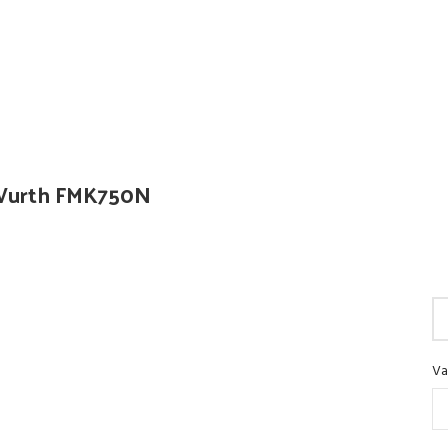
m Wurth FMK750N
Va