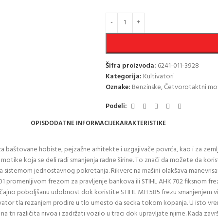
Šifra proizvoda:
6241-011-3928
Kategorija:
Kultivatori
Oznake:
Benzinske
,
Četvorotaktni mo
Podeli:
OPIS
DODATNE INFORMACIJE
KARAKTERISTIKE
 baštovane hobiste, pejzažne arhitekte i uzgajivače povrća, kao i za zemljo
motike koja se deli radi smanjenja radne širine. To znači da možete da kori
sa sistemom jednostavnog pokretanja. Rikverc na mašini olakšava manevrisanj
 promenljivom frezom za pravljenje bankova ili STIHL AHK 702 fiksnom frezo
ačajno poboljšanu udobnost dok koristite STIHL MH 585 frezu smanjenjem vib
ltivator tla rezanjem prodire u tlo umesto da secka tokom kopanja. U isto 
tri različita nivoa i zadržati vozilo u traci dok upravljate njime. Kada zavr