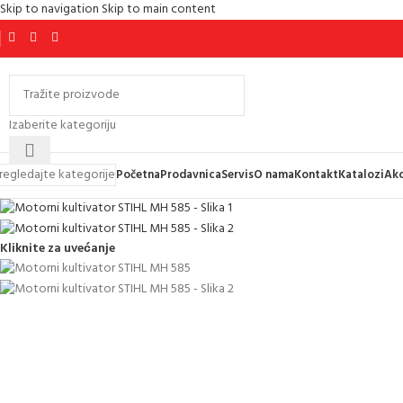
Skip to navigation
Skip to main content
Izaberite kategoriju
regledajte kategorije
Početna
Prodavnica
Servis
O nama
Kontakt
Katalozi
Akc
Kliknite za uvećanje