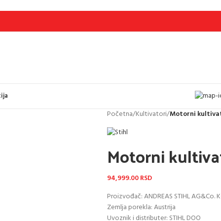
ija
Početna
/
Kultivatori
/
Motorni kultiva
Motorni kultiv
94,999.00
RSD
Proizvođač: ANDREAS STIHL AG&Co. 
Zemlja porekla: Austrija
Uvoznik i distributer: STIHL DOO