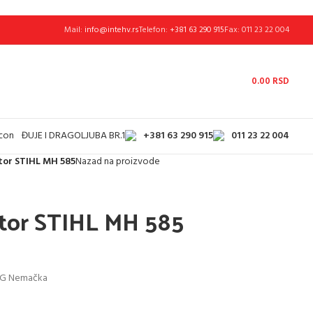
Mail:
info@intehv.rs
Telefon:
+381 63 290 915
Fax: 011 23 22 004
0.00
RSD
+381 63 290 915
011 23 22 004
ĐUJE I DRAGOLJUBA BR.1
tor STIHL MH 585
Nazad na proizvode
ator STIHL MH 585
KG Nemačka