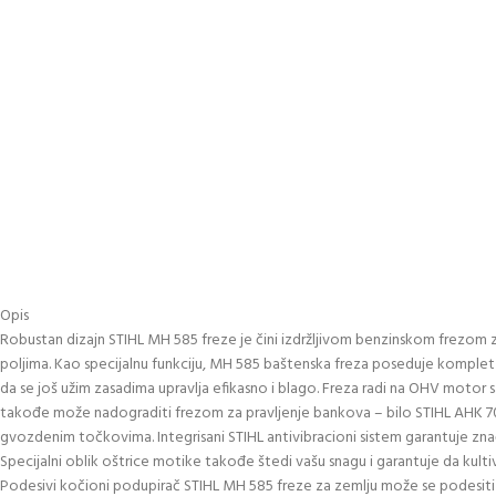
Opis
Robustan dizajn STIHL MH 585 freze je čini izdržljivom benzinskom frezom za
poljima. Kao specijalnu funkciju, MH 585 baštenska freza poseduje komplet 
da se još užim zasadima upravlja efikasno i blago. Freza radi na OHV motor 
takođe može nadograditi frezom za pravljenje bankova – bilo STIHL AHK 701
gvozdenim točkovima. Integrisani STIHL antivibracioni sistem garantuje zn
Specijalni oblik oštrice motike takođe štedi vašu snagu i garantuje da ku
Podesivi kočioni podupirač STIHL MH 585 freze za zemlju može se podesiti na 