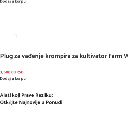
Dodaj u korpu
Plug za vađenje krompira za kultivator Far
3,600.00
RSD
Dodaj u korpu
Alati koji Prave Razliku:
Otkrijte Najnovije u Ponudi