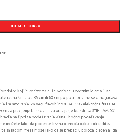
DODAJ U KORPU
tor
radnike koji je koriste za duže periode u cvetnim lejama ili na
stite radnu širinu od 85 cm ili 60 cm po potrebi, čime se omogućava
e i resetovanje. Za veću fleksibilnost, MH 585 električna freza se
m za pravljenje bankova – za pravljenje brazdi i sa STIHL AM 031
racija na šipci za podešavanje visine i bočno podešavanje.
vreme možete lako da podesite brzinu pomoću palca dok radite.
šite sa radom, freza može lako da se prebaci u položaj čišćenja i da