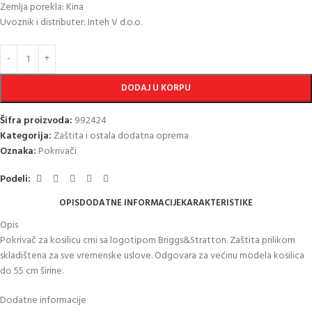
Zemlja porekla: Kina
Uvoznik i distributer: Inteh V d.o.o.
DODAJ U KORPU
Šifra proizvoda:
992424
Kategorija:
Zaštita i ostala dodatna oprema
Oznaka:
Pokrivači
Podeli:
OPIS
DODATNE INFORMACIJE
KARAKTERISTIKE
Opis
Pokrivač za kosilicu crni sa logotipom Briggs&Stratton. Zaštita prilikom
skladištena za sve vremenske uslove. Odgovara za većinu modela kosilica
do 55 cm širine.
Dodatne informacije