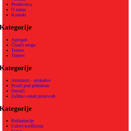
Prodavnica
O nama
Kontakt
Kategorije
Agregati
Čistači snega
Testere
Trimeri
Kategorije
Atomizeri – prskalice
Perači pod pritiskom
Duvači
Zaštita i ostali proizvodi
Kategorije
Reklamacije
Uslovi korišćenja