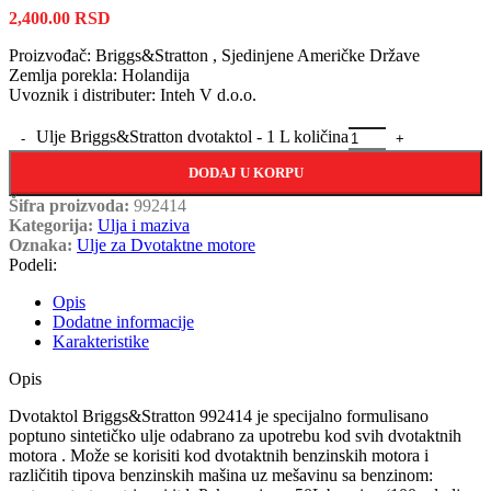
2,400.00
RSD
Proizvođač: Briggs&Stratton , Sjedinjene Američke Države
Zemlja porekla: Holandija
Uvoznik i distributer: Inteh V d.o.o.
Ulje Briggs&Stratton dvotaktol - 1 L količina
DODAJ U KORPU
Šifra proizvoda:
992414
Kategorija:
Ulja i maziva
Oznaka:
Ulje za Dvotaktne motore
Podeli:
Opis
Dodatne informacije
Karakteristike
Opis
Dvotaktol Briggs&Stratton 992414 je specijalno formulisano
poptuno sintetičko ulje odabrano za upotrebu kod svih dvotaktnih
motora . Može se korisiti kod dvotaktnih benzinskih motora i
različitih tipova benzinskih mašina uz mešavinu sa benzinom: