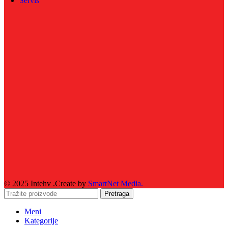
Servis
© 2025 Intehv .Create by
SmartNet Media.
Pretraga
Meni
Kategorije