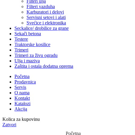
Filteri ulja
Filteri vazduha
Karburatori i delovi
Servisni setovi i alati
Svećice i elektronika
Seckalice/ drobilice za grane
Sekači betona
Testere
Traktorske kosilice
Trimeri
Trimeri za živu ogradu
Ulja i maziva
Zaštita i ostala dodatna oprema
Početna
Prodavnica
Servis
O nama
Kontakt
Katalozi
Akcija
Kolica za kupovinu
Zatvori
Početna