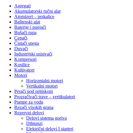
Agregati
Akumulatorski ručni alat
Atomizeri – prskalice
Baštenski alat
Baterije i punjači
Bušači rupa
Cepači
Čistači snega
Duvači
Industrijski usisivači
Kompresori
Kosilice
Kultivatori
Motori
Horizontalni motori
Vertikalni motori
Perači pod pritiskom
Prozračivači trave – vertikulatori
Pumpe za vodu
Rezači visokih grana
Rezervni delovi
Delovi sistema goriva
Dihtunzi
Električni delovi I starteri