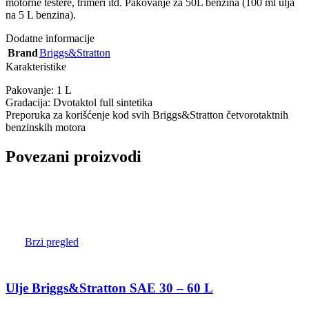
motorne testere, trimeri itd. Pakovanje za 50L benzina (100 ml ulja
na 5 L benzina).
Dodatne informacije
Brand
Briggs&Stratton
Karakteristike
Pakovanje: 1 L
Gradacija: Dvotaktol full sintetika
Preporuka za korišćenje kod svih Briggs&Stratton četvorotaktnih
benzinskih motora
Povezani proizvodi
Brzi pregled
Ulje Briggs&Stratton SAE 30 – 60 L