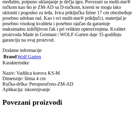
međutim, potpuno uklanjanje je dečja igra. Povezani sa multi-star®
ručkom kao što je ZM-AD sa D-ručkom, koreni se mogu lako
ukloniti i pogodno za leđa. Ivica priključka širine 17 cm obezbeđuje
posebno udoban rad. Kao i svi multi-star® priključci, materijal je
posebno visokog kvaliteta i posebno ojačan da garantuje
maksimalnu izdržljivost čak i pri velikim opterećenjima. Kvalitet
proizvoda Made in Germani | WOLF-Garten daje 35-godišnju
garanciju na ovaj proizvod.
Dodatne informacije
Brand
Wolf Garten
Karakteristike
Naziv: Vadilica korova KS-M
Dimenzije: širina 4 cm
Ručka-drška: Preopuručeno-ZM-AD
Aplikacija: iskorenjvanje
Povezani proizvodi