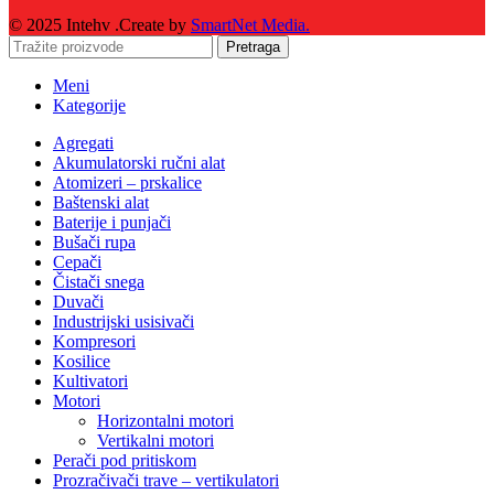
© 2025 Intehv .Create by
SmartNet Media.
Pretraga
Meni
Kategorije
Agregati
Akumulatorski ručni alat
Atomizeri – prskalice
Baštenski alat
Baterije i punjači
Bušači rupa
Cepači
Čistači snega
Duvači
Industrijski usisivači
Kompresori
Kosilice
Kultivatori
Motori
Horizontalni motori
Vertikalni motori
Perači pod pritiskom
Prozračivači trave – vertikulatori