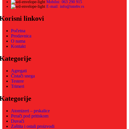
Mobilni: 063 290 915
E-mail: info@intehv.rs
Korisni linkovi
Početna
Prodavnica
O nama
Kontakt
Kategorije
Agregati
Čistači snega
Testere
Trimeri
Kategorije
Atomizeri – prskalice
Perači pod pritiskom
Duvači
Zaštita i ostali proizvodi