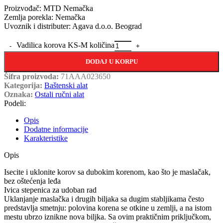
Proizvođač: MTD Nemačka
Zemlja porekla: Nemačka
Uvoznik i distributer: Agava d.o.o. Beograd
Vadilica korova KS-M količina
DODAJ U KORPU
Šifra proizvoda:
71AAA023650
Kategorija:
Baštenski alat
Oznaka:
Ostali ručni alat
Podeli:
Opis
Dodatne informacije
Karakteristike
Opis
Isecite i uklonite korov sa dubokim korenom, kao što je maslačak,
bez oštećenja leđa
Ivica stepenica za udoban rad
Uklanjanje maslačka i drugih biljaka sa dugim stabljikama često
predstavlja smetnju: polovina korena se otkine u zemlji, a na istom
mestu ubrzo iznikne nova biljka. Sa ovim praktičnim priključkom,