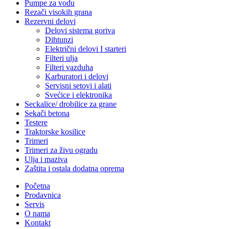
Pumpe za vodu
Rezači visokih grana
Rezervni delovi
Delovi sistema goriva
Dihtunzi
Električni delovi I starteri
Filteri ulja
Filteri vazduha
Karburatori i delovi
Servisni setovi i alati
Svećice i elektronika
Seckalice/ drobilice za grane
Sekači betona
Testere
Traktorske kosilice
Trimeri
Trimeri za živu ogradu
Ulja i maziva
Zaštita i ostala dodatna oprema
Početna
Prodavnica
Servis
O nama
Kontakt