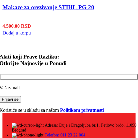
Makaze za orezivanje STIHL PG 20
4,500.00
RSD
Dodaj u korpu
Alati koji Prave Razliku:
Otkrijte Najnovije u Ponudi
Vaš e-mail
Koristiće se u skladu sa našom
Politikom privatnosti
Adresa: Đuje i Dragoljuba br.1, Petlovo brdo, 11090
Beograd
Telefon: 011 23 22 004