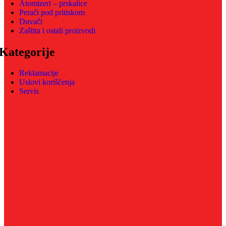
Atomizeri – prskalice
Perači pod pritiskom
Duvači
Zaštita i ostali proizvodi
Kategorije
Reklamacije
Uslovi korišćenja
Servis