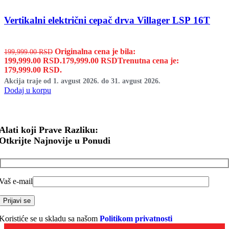
Vertikalni električni cepač drva Villager LSP 16T
Originalna cena je bila:
199,999.00
RSD
199,999.00 RSD.
179,999.00
RSD
Trenutna cena je:
179,999.00 RSD.
Akcija traje od 1. avgust 2026. do 31. avgust 2026.
Dodaj u korpu
Alati koji Prave Razliku:
Otkrijte Najnovije u Ponudi
Vaš e-mail
Koristiće se u skladu sa našom
Politikom privatnosti