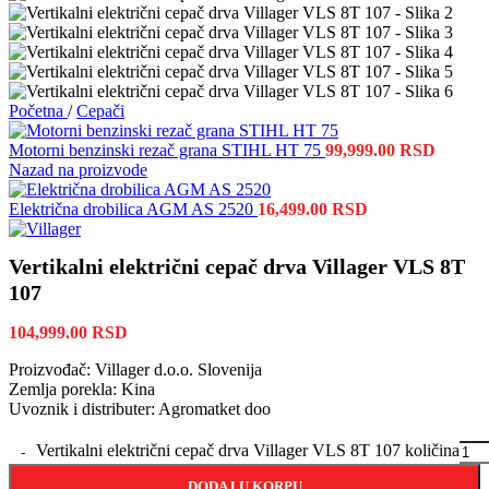
Početna
/
Cepači
Motorni benzinski rezač grana STIHL HT 75
99,999.00
RSD
Nazad na proizvode
Električna drobilica AGM AS 2520
16,499.00
RSD
Vertikalni električni cepač drva Villager VLS 8T
107
104,999.00
RSD
Proizvođač: Villager d.o.o. Slovenija
Zemlja porekla: Kina
Uvoznik i distributer: Agromatket doo
Vertikalni električni cepač drva Villager VLS 8T 107 količina
DODAJ U KORPU