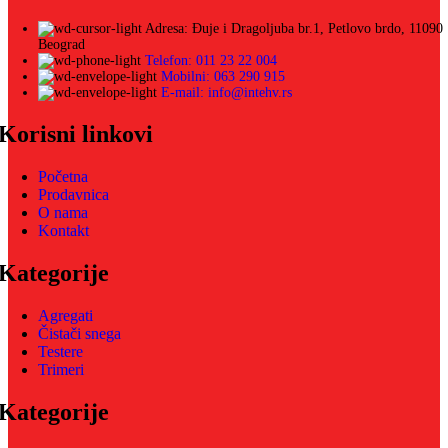
Adresa: Đuje i Dragoljuba br.1, Petlovo brdo, 11090
Beograd
Telefon: 011 23 22 004
Mobilni: 063 290 915
E-mail: info@intehv.rs
Korisni linkovi
Početna
Prodavnica
O nama
Kontakt
Kategorije
Agregati
Čistači snega
Testere
Trimeri
Kategorije