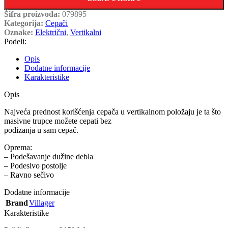
Šifra proizvoda:
079895
Kategorija:
Cepači
Oznake:
Električni
,
Vertikalni
Podeli:
Opis
Dodatne informacije
Karakteristike
Opis
Najveća prednost korišćenja cepača u vertikalnom položaju je ta što
masivne trupce možete cepati bez
podizanja u sam cepač.
Oprema:
– Podešavanje dužine debla
– Podesivo postolje
– Ravno sečivo
Dodatne informacije
Brand
Villager
Karakteristike