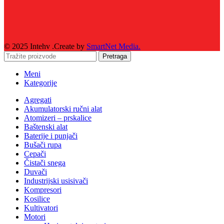
© 2025 Intehv .Create by
SmartNet Media.
Pretraga
Meni
Kategorije
Agregati
Akumulatorski ručni alat
Atomizeri – prskalice
Baštenski alat
Baterije i punjači
Bušači rupa
Cepači
Čistači snega
Duvači
Industrijski usisivači
Kompresori
Kosilice
Kultivatori
Motori