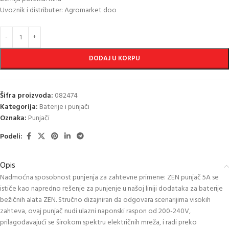
Uvoznik i distributer: Agromarket doo
DODAJ U KORPU
Šifra proizvoda:
082474
Kategorija:
Baterije i punjači
Oznaka:
Punjači
Podeli:
Opis
Nadmoćna sposobnost punjenja za zahtevne primene: ZEN punjač 5A se
ističe kao napredno rešenje za punjenje u našoj liniji dodataka za baterije
bežičnih alata ZEN. Stručno dizajniran da odgovara scenarijima visokih
zahteva, ovaj punjač nudi ulazni naponski raspon od 200-240V,
prilagođavajući se širokom spektru električnih mreža, i radi preko