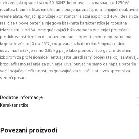
frekvencijskog spektra od 50-60HZ. Impresivna ulazna snaga od 250W
rezultira brzim i efikasnim ciklusima punjenja, značajno smanjujući neaktivno
vreme alata. Punjač isporučuje konstantan izlazni napon od 40V, idealan za
različite tipove baterija. Njegova istaknuta karakteristika je robustna
izlazna struja od 5A, omogućavajući brža vremena punjenja i povećanu
produktivnost. Kreiran da pouzdano radi u operativnim temperaturama
koje se kreću od 0 do 45℃, odgovara različitim okruženjima i radnim
uslovima. Težak je samo 0.85 kg pa je lako prenosiv, što ga čini idealnim
izborom za profesionalce i entuzijaste „uradi sam“ projekata koji zahtevaju
brzo, efikasno rešenje za punjenje. Ovaj punjač ne samo da napaja baterije
već i pojačava efikasnost, osiguravajući da su vaši alati uvek spremni za
sledeći posao.
Dodatne informacije
Karakteristike
Povezani proizvodi