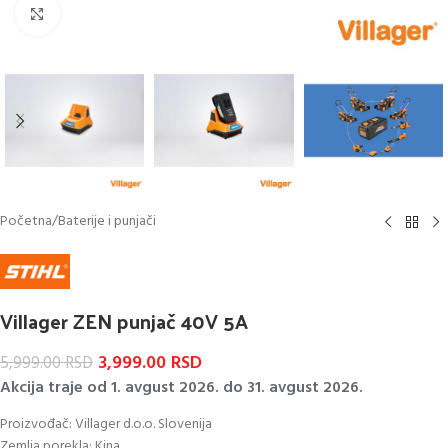
Kliknite za uvećanje
Početna
/
Baterije i punjači
Villager ZEN punjač 40V 5A
3,999.00
RSD
5,999.00
RSD
Akcija traje od 1. avgust 2026. do 31. avgust 2026.
Proizvođač: Villager d.o.o. Slovenija
Zemlja porekla: Kina