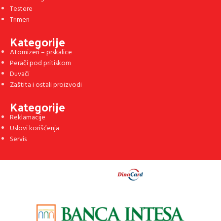
Testere
Trimeri
Kategorije
Atomizeri – prskalice
Perači pod pritiskom
Duvači
Zaštita i ostali proizvodi
Kategorije
Reklamacije
Uslovi korišćenja
Servis