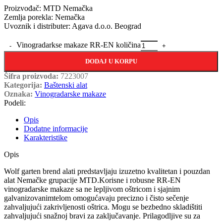
Proizvođač: MTD Nemačka
Zemlja porekla: Nemačka
Uvoznik i distributer: Agava d.o.o. Beograd
Vinogradarkse makaze RR-EN količina
DODAJ U KORPU
Šifra proizvoda:
7223007
Kategorija:
Baštenski alat
Oznaka:
Vinogradarske makaze
Podeli:
Opis
Dodatne informacije
Karakteristike
Opis
Wolf garten brend alati predstavljaju izuzetno kvalitetan i pouzdan
alat Nemačke grupacije MTD.Korisne i robusne RR-EN
vinogradarske makaze sa ne lepljivom oštricom i sjajnim
galvanizovanimtelom omogućavaju precizno i čisto sečenje
zahvaljujući zakrivljenosti oštrica. Mogu se bezbedno skladištiti
zahvaljujući snažnoj bravi za zaključavanje. Prilagodljive su za