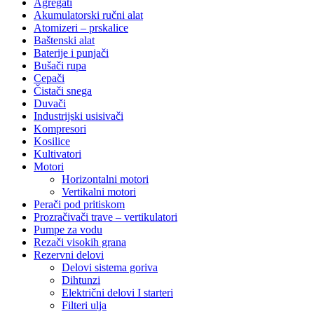
Agregati
Akumulatorski ručni alat
Atomizeri – prskalice
Baštenski alat
Baterije i punjači
Bušači rupa
Cepači
Čistači snega
Duvači
Industrijski usisivači
Kompresori
Kosilice
Kultivatori
Motori
Horizontalni motori
Vertikalni motori
Perači pod pritiskom
Prozračivači trave – vertikulatori
Pumpe za vodu
Rezači visokih grana
Rezervni delovi
Delovi sistema goriva
Dihtunzi
Električni delovi I starteri
Filteri ulja