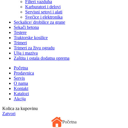
Filteri vazduha
Karburatori i delovi
Servisni setovi i alati
Svećice i elektronika
Seckalice/ drobilice za grane
Sekači betona
Testere
Traktorske kosilice
Trimeri
Trimeri za živu ogradu
Ulja i maziva
Zaštita i ostala dodatna oprema
Početna
Prodavnica
Servis
O nama
Kontakt
Katalozi
Akcija
Kolica za kupovinu
Zatvori
Početna