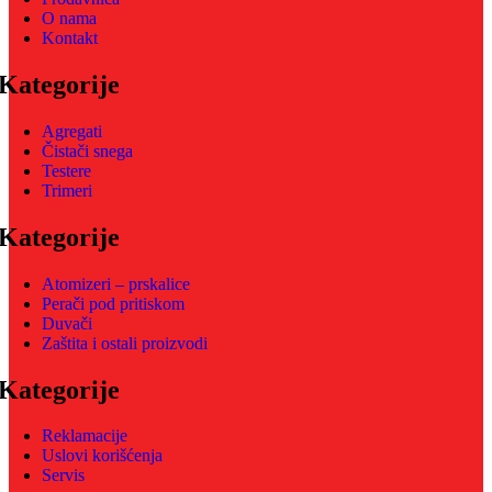
O nama
Kontakt
Kategorije
Agregati
Čistači snega
Testere
Trimeri
Kategorije
Atomizeri – prskalice
Perači pod pritiskom
Duvači
Zaštita i ostali proizvodi
Kategorije
Reklamacije
Uslovi korišćenja
Servis