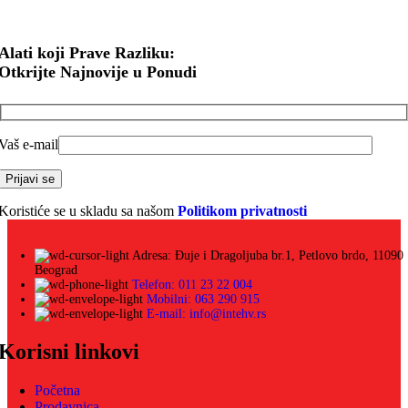
Alati koji Prave Razliku:
Otkrijte Najnovije u Ponudi
Vaš e-mail
Koristiće se u skladu sa našom
Politikom privatnosti
Adresa: Đuje i Dragoljuba br.1, Petlovo brdo, 11090
Beograd
Telefon: 011 23 22 004
Mobilni: 063 290 915
E-mail: info@intehv.rs
Korisni linkovi
Početna
Prodavnica