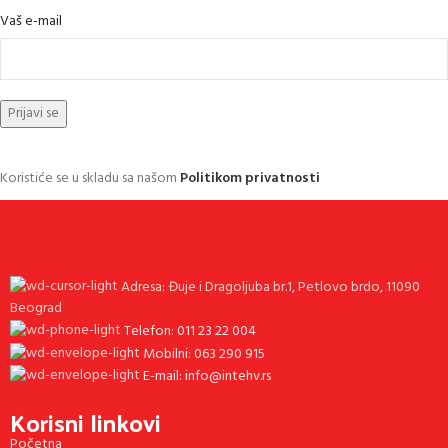
Vaš e-mail
Koristiće se u skladu sa našom
Politikom privatnosti
Adresa: Đuje i Dragoljuba br.1, Petlovo brdo, 11090
Beograd
Telefon: 011 23 22 004
Mobilni: 063 290 915
E-mail: info@intehv.rs
Korisni linkovi
Početna