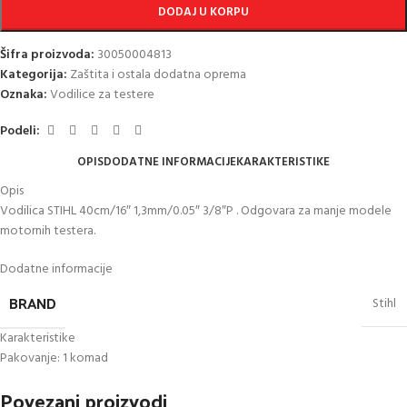
DODAJ U KORPU
Šifra proizvoda:
30050004813
Kategorija:
Zaštita i ostala dodatna oprema
Oznaka:
Vodilice za testere
Podeli:
OPIS
DODATNE INFORMACIJE
KARAKTERISTIKE
Opis
Vodilica STIHL 40cm/16″ 1,3mm/0.05″ 3/8″P . Odgovara za manje modele
motornih testera.
Dodatne informacije
BRAND
Stihl
Karakteristike
Pakovanje: 1 komad
Povezani proizvodi