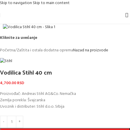
Skip to navigation
Skip to main content
Kliknite za uvećanje
Početna
/
Zaštita i ostala dodatna oprema
Nazad na proizvode
Vodilica Stihl 40 cm
4,700.00
RSD
Proizvođač: Andreas Stihl AG&Co. Nemačka
Zemlja porekla: Švajcarska
Uvoznik i distributer: Stihl d.o.o. Srbija