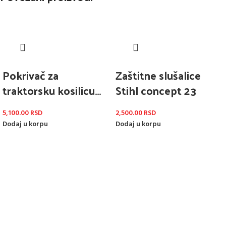
Pokrivač za
Zaštitne slušalice
traktorsku kosilicu
Stihl concept 23
B&S 992425
5,100.00
RSD
2,500.00
RSD
Dodaj u korpu
Dodaj u korpu