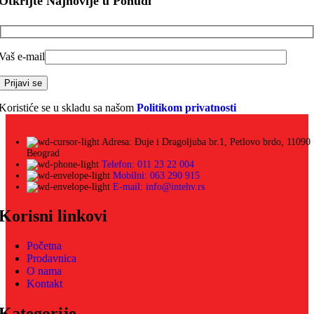
Otkrijte Najnovije u Ponudi
Vaš e-mail
Koristiće se u skladu sa našom
Politikom privatnosti
Adresa: Đuje i Dragoljuba br.1, Petlovo brdo, 11090
Beograd
Telefon: 011 23 22 004
Mobilni: 063 290 915
E-mail: info@intehv.rs
Korisni linkovi
Početna
Prodavnica
O nama
Kontakt
Kategorije