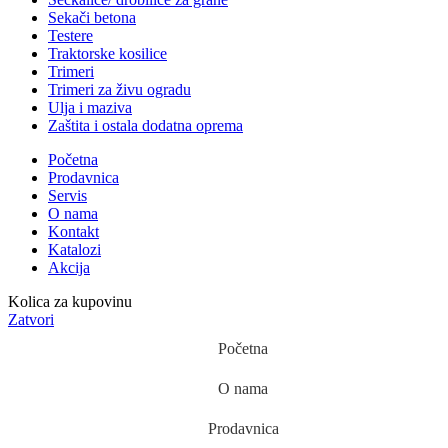
Sekači betona
Testere
Traktorske kosilice
Trimeri
Trimeri za živu ogradu
Ulja i maziva
Zaštita i ostala dodatna oprema
Početna
Prodavnica
Servis
O nama
Kontakt
Katalozi
Akcija
Kolica za kupovinu
Zatvori
Početna
O nama
Prodavnica