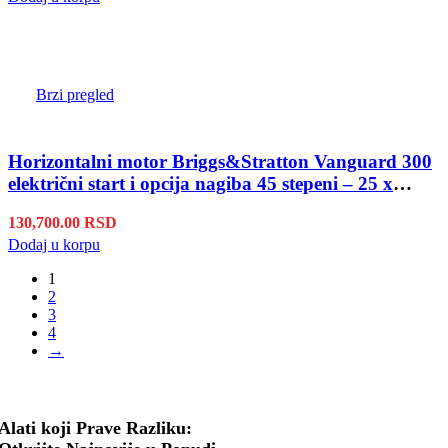
Brzi pregled
Horizontalni motor Briggs&Stratton Vanguard 300
električni start i opcija nagiba 45 stepeni – 25 x
63.10 mm
130,700.00
RSD
Dodaj u korpu
1
2
3
4
→
Alati koji Prave Razliku: