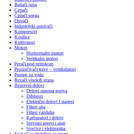
Bušači rupa
Cepači
Čistači snega
Duvači
Industrijski usisivači
Kompresori
Kosilice
Kultivatori
Motori
Horizontalni motori
Vertikalni motori
Perači pod pritiskom
Prozračivači trave – vertikulatori
Pumpe za vodu
Rezači visokih grana
Rezervni delovi
Delovi sistema goriva
Dihtunzi
Električni delovi I starteri
Filteri ulja
Filteri vazduha
Karburatori i delovi
Servisni setovi i alati
Svećice i elektronika
Seckalice/ drobilice za grane