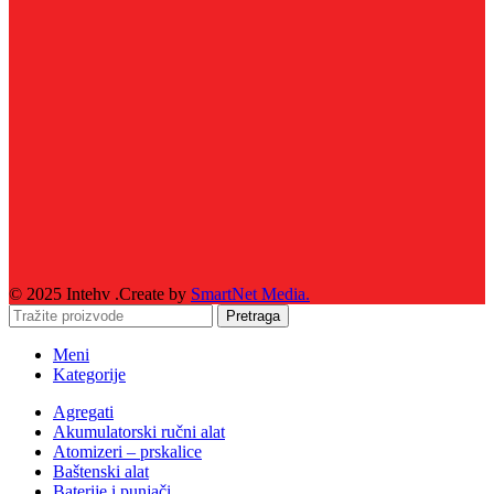
© 2025 Intehv .Create by
SmartNet Media.
Pretraga
Meni
Kategorije
Agregati
Akumulatorski ručni alat
Atomizeri – prskalice
Baštenski alat
Baterije i punjači