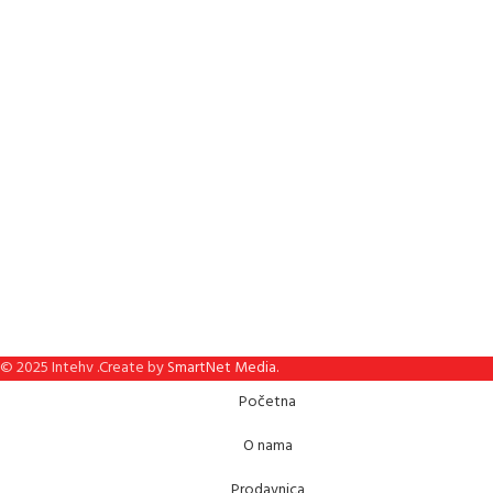
© 2025 Intehv .Create by
SmartNet Media.
Početna
O nama
Prodavnica