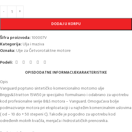
DODAJ U KORPU
Šifra proizvoda:
100007V
Kategorija:
Ulja i maziva
Oznaka:
Ulje za Četvorotaktne motore
Podeli:
OPIS
DODATNE INFORMACIJE
KARAKTERISTIKE
Opis
Vanguard poptuno sintetičko komercionalno motorno ulje
Briggs&Stratton 15W50 je specijalno formulisano i odabrano za upotrebu
kod profesionalne serije B&S motora – Vanguard. Omogućava bolje
podmazivanje motora pri eksploataciji i u najtežim komercinalnim uslovima
( od – 10 do + 50 stepeni C). Takođe je pogodno za upotrebu kod
određenih mokrih kvačila, menjača i hidrostatičkih prenosnika.