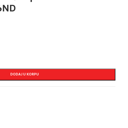
6ND
DODAJ U KORPU