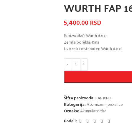
WURTH FAP 1
5,400.00
RSD
Proizvođač: Wurth d.o.o.
Zemlja porekla: Kina
Uvoznik i distributer: Wurth d.o.o.
Šifra proizvoda:
FAP16ND
Kategorija:
Atomizeri - prskalice
Oznaka:
Akumulatorska
Podeli: