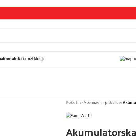
ma
Kontakt
Katalozi
Akcija
Početna
/
Atomizeri - prskalice
/
Akumul
Akumulatorska