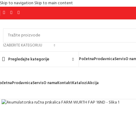
Skip to navigation
Skip to main content
IZABERITE KATEGORIJU
Početna
Prodavnica
Servis
O na
Pregledajte kategorije
očetna
Prodavnica
Servis
O nama
Kontakt
Katalozi
Akcija
Kliknite za uvećanje