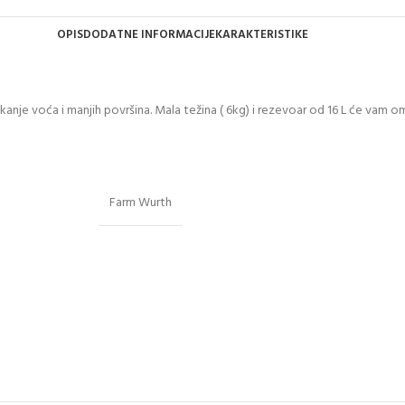
OPIS
DODATNE INFORMACIJE
KARAKTERISTIKE
e voća i manjih površina. Mala težina ( 6kg) i rezevoar od 16 L će vam omo
Farm Wurth