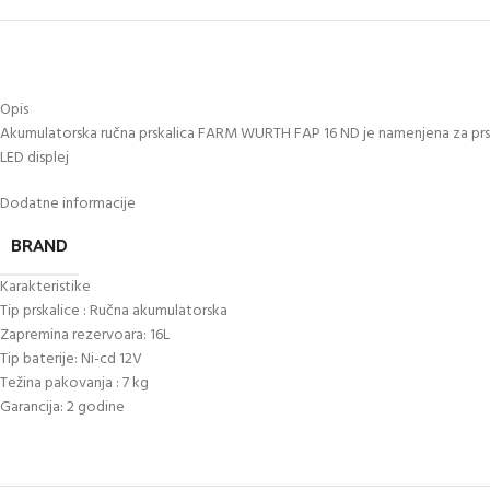
Opis
Akumulatorska ručna prskalica FARM WURTH FAP 16 ND je namenjena za prskanj
LED displej
Dodatne informacije
BRAND
Karakteristike
Tip prskalice : Ručna akumulatorska
Zapremina rezervoara: 16L
Tip baterije: Ni-cd 12V
Težina pakovanja : 7 kg
Garancija: 2 godine