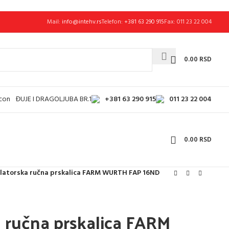
Mail:
info@intehv.rs
Telefon:
+381 63 290 915
Fax: 011 23 22 004
0.00
RSD
+381 63 290 915
011 23 22 004
ĐUJE I DRAGOLJUBA BR.1
0.00
RSD
atorska ručna prskalica FARM WURTH FAP 16ND
 ručna prskalica FARM