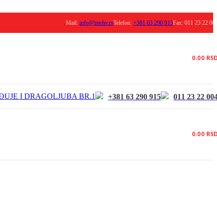
Mail:
info@intehv.rs
Telefon:
+381 63 290 915
Fax: 011 23 22 00
0.00
RS
ĐUJE I DRAGOLJUBA BR.1
+381 63 290 915
011 23 22 00
0.00
RS