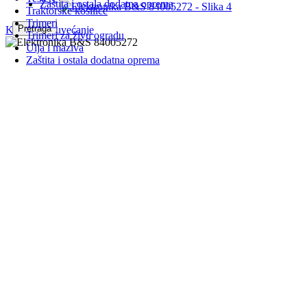
Zaštita i ostala dodatna oprema
Traktorske kosilice
Trimeri
Pretraga
Kliknite za uvećanje
Trimeri za živu ogradu
Ulja i maziva
Zaštita i ostala dodatna oprema