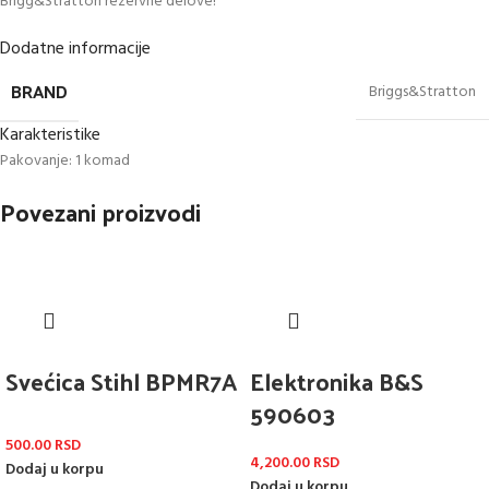
Brigg&Stratton rezervne delove!
Dodatne informacije
BRAND
Briggs&Stratton
Karakteristike
Pakovanje: 1 komad
Povezani proizvodi
Svećica Stihl BPMR7A
Elektronika B&S
590603
500.00
RSD
4,200.00
RSD
Dodaj u korpu
Dodaj u korpu