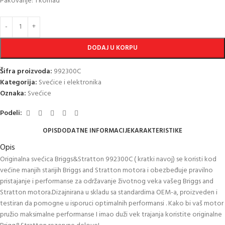
Pakovanje: 1 komad
DODAJ U KORPU
Šifra proizvoda:
992300C
Kategorija:
Svećice i elektronika
Oznaka:
Svećice
Podeli:
OPIS
DODATNE INFORMACIJE
KARAKTERISTIKE
Opis
Originalna svećica Briggs&Stratton 992300C ( kratki navoj) se koristi kod
većine manjih starijih Briggs and Stratton motora i obezbeđuje pravilno
pristajanje i performanse za održavanje životnog veka vašeg Briggs and
Stratton motora.Dizajnirana u skladu sa standardima OEM-a, proizveden i
testiran da pomogne u isporuci optimalnih performansi . Kako bi vaš motor
pružio maksimalne performanse I imao duži vek trajanja koristite originalne