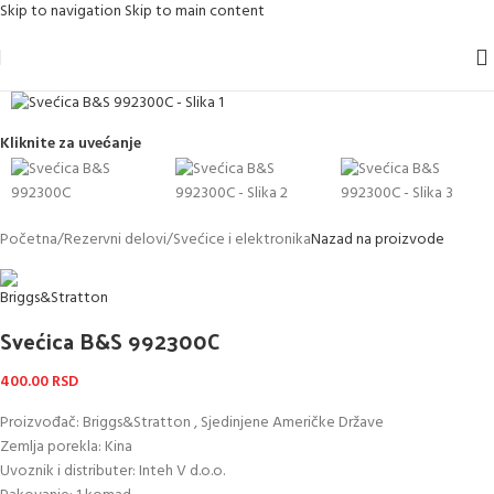
Skip to navigation
Skip to main content
Kliknite za uvećanje
Početna
/
Rezervni delovi
/
Svećice i elektronika
Nazad na proizvode
Svećica B&S 992300C
400.00
RSD
Proizvođač: Briggs&Stratton , Sjedinjene Američke Države
Zemlja porekla: Kina
Uvoznik i distributer: Inteh V d.o.o.