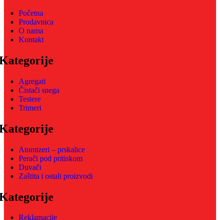
Početna
Prodavnica
O nama
Kontakt
Kategorije
Agregati
Čistači snega
Testere
Trimeri
Kategorije
Atomizeri – prskalice
Perači pod pritiskom
Duvači
Zaštita i ostali proizvodi
Kategorije
Reklamacije