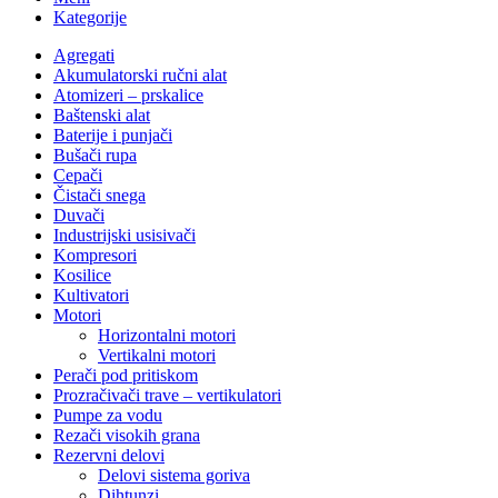
Kategorije
Agregati
Akumulatorski ručni alat
Atomizeri – prskalice
Baštenski alat
Baterije i punjači
Bušači rupa
Cepači
Čistači snega
Duvači
Industrijski usisivači
Kompresori
Kosilice
Kultivatori
Motori
Horizontalni motori
Vertikalni motori
Perači pod pritiskom
Prozračivači trave – vertikulatori
Pumpe za vodu
Rezači visokih grana
Rezervni delovi
Delovi sistema goriva
Dihtunzi