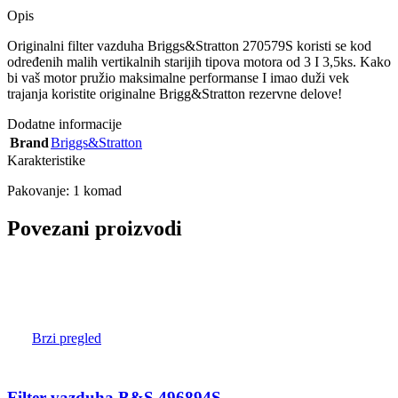
Opis
Originalni filter vazduha Briggs&Stratton 270579S koristi se kod
određenih malih vertikalnih starijih tipova motora od 3 I 3,5ks. Kako
bi vaš motor pružio maksimalne performanse I imao duži vek
trajanja koristite originalne Brigg&Stratton rezervne delove!
Dodatne informacije
Brand
Briggs&Stratton
Karakteristike
Pakovanje: 1 komad
Povezani proizvodi
Brzi pregled
Filter vazduha B&S 496894S