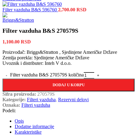
Filter vazduha B&S 596760
2,700.00
RSD
Filter vazduha B&S 270579S
1,100.00
RSD
Proizvođač: Briggs&Stratton , Sjedinjene Američke Države
Zemlja porekla: Sjedinjene Američke Države
Uvoznik i distributer: Inteh V d.o.o.
Filter vazduha B&S 270579S količina
DODAJ U KORPU
Šifra proizvoda:
270579S
Kategorije:
Filteri vazduha
,
Rezervni delovi
Oznaka:
Filteri vazduha
Podeli:
Opis
Dodatne informacije
Karakteristike