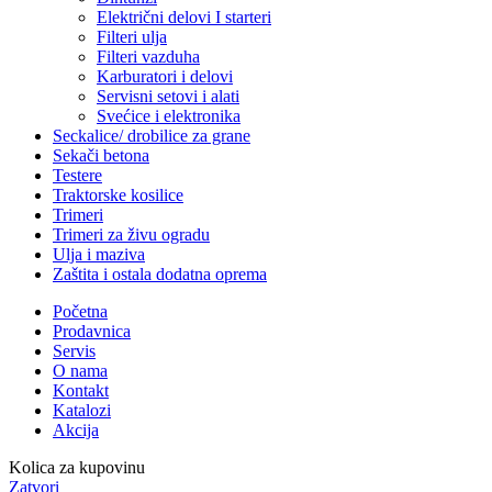
Električni delovi I starteri
Filteri ulja
Filteri vazduha
Karburatori i delovi
Servisni setovi i alati
Svećice i elektronika
Seckalice/ drobilice za grane
Sekači betona
Testere
Traktorske kosilice
Trimeri
Trimeri za živu ogradu
Ulja i maziva
Zaštita i ostala dodatna oprema
Početna
Prodavnica
Servis
O nama
Kontakt
Katalozi
Akcija
Kolica za kupovinu
Zatvori