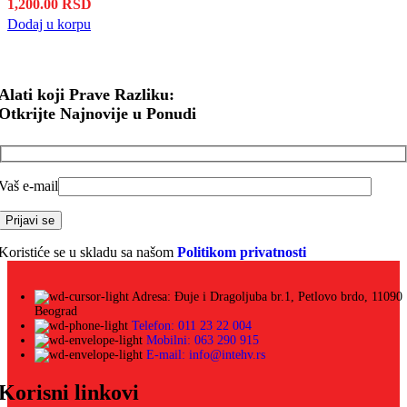
1,200.00
RSD
Dodaj u korpu
Alati koji Prave Razliku:
Otkrijte Najnovije u Ponudi
Vaš e-mail
Koristiće se u skladu sa našom
Politikom privatnosti
Adresa: Đuje i Dragoljuba br.1, Petlovo brdo, 11090
Beograd
Telefon: 011 23 22 004
Mobilni: 063 290 915
E-mail: info@intehv.rs
Korisni linkovi